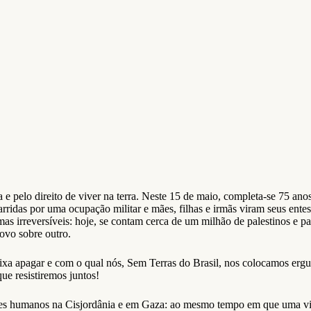
 e pelo direito de viver na terra. Neste 15 de maio, completa-se 75 ano
varridas por uma ocupação militar e mães, filhas e irmãs viram seus ent
as irreversíveis: hoje, se contam cerca de um milhão de palestinos e pal
povo sobre outro.
xa apagar e com o qual nós, Sem Terras do Brasil, nos colocamos ergui
ue resistiremos juntos!
res humanos na Cisjordânia e em Gaza: ao mesmo tempo em que uma vid