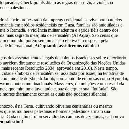
queadas, Check-points ditam as regras de ir e vir, a violência
mens palestinos.
do silêncio orquestrado da imprensa ocidental, se vive bombardeios
emanais em prédios residenciais em Gaza, famílias são aniquiladas e,
nte o Ramadã, a violência militar adentra e agride fiéis dentro dos
 da mais sagrada mesquita de Jerusalém (Al Aqsa). São cenas que
izam o mundo, porém sem uma ação efetiva em resposta pela
ade internacional.
Até quando assistiremos calados?
ços dos assentamentos ilegais de colonos israelenses sobre o território
no agridem diretamente resoluções da Organização das Nações Unidas
 mais recente Resolução 2334, aprovada em 2016). Neste tempo,
cidade símbolo de Jerusalém ser assaltada por Israel, na tentativa de
a comunidade de Sheikh Jarrah, com apoio de empresas como Hyundai,
vron e outras multinacionais. Massacres, demolições e uma escalada
ência que mira uma juventude capaz de erguer sua “Intifada”. São
 e mortes diariamente contra as quais não podemos silenciar!
ontexto, é na Terra, cultivando oliveiras centenárias ou mesmo
es que as mulheres palestinas e homens palestinos armam sua
ncia. Cada centímetro preservado dos campos de azeitonas, cada novo
o palestino!