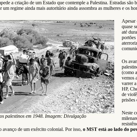
pede a criação de um Estado que contemple a Palestina. Estradas são blo
or um regime ainda mais autoritário ainda assombra as mulheres e os ho
Apesar 
quase s
até dura
portões
aterror
comunid
Os avan
palesti
(como a
vemos a 
varrer 
HP, Che
de viol
prisões
Neste c
os palestinos em 1948. Imagem: Divulgação
milenar
resistê
 o avanço de um exército colonial. Por isso,
o MST está ao lado do pov