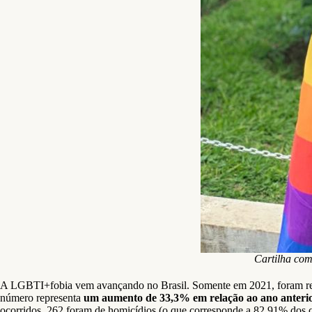
Cartilha com
A LGBTI+fobia vem avançando no Brasil. Somente em 2021, foram regist
número representa
um aumento de 33,3% em relação ao ano anteri
ocorridos, 262 foram de homicídios (o que corresponde a 82,91% dos ca