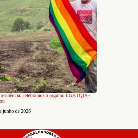
 resiliência: celebramos o orgulho LGBTQIA+
em
e junho de 2026