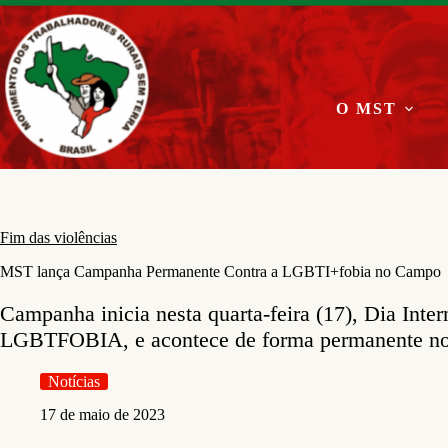
Pular
para
o
conteúdo
O MST
Fim das violências
MST lança Campanha Permanente Contra a LGBTI+fobia no Campo
Campanha inicia nesta quarta-feira (17), Dia Inte
LGBTFOBIA, e acontece de forma permanente 
Notícias
17 de maio de 2023