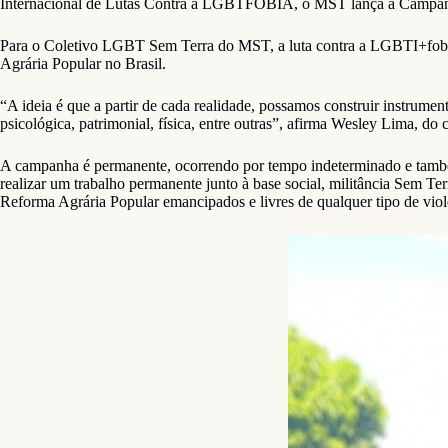
Internacional de Lutas Contra a LGBTFOBIA, o MST lança a Campa
Para o Coletivo LGBT Sem Terra do MST, a luta contra a LGBTI+fobia,
Agrária Popular no Brasil.
“A ideia é que a partir de cada realidade, possamos construir instrumen
psicológica, patrimonial, física, entre outras”, afirma Wesley Lima, d
A campanha é permanente, ocorrendo por tempo indeterminado e també
realizar um trabalho permanente junto à base social, militância Sem Terr
Reforma Agrária Popular emancipados e livres de qualquer tipo de viol