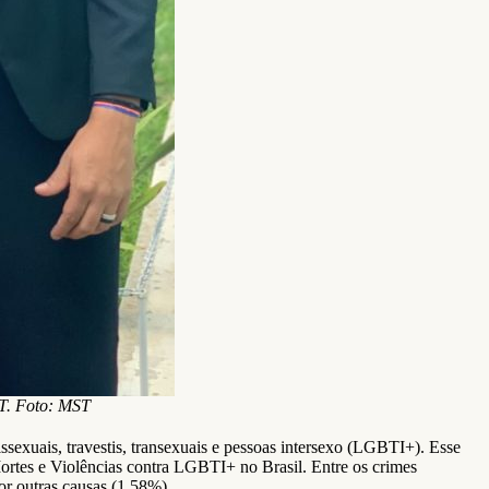
ST. Foto: MST
exuais, travestis, transexuais e pessoas intersexo (LGBTI+). Esse
rtes e Violências contra LGBTI+ no Brasil. Entre os crimes
or outras causas (1,58%).