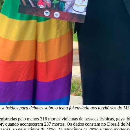
 subsídios para debates sobre o tema foi enviada aos territórios do M
radas pelo menos 316 mortes violentas de pessoas lésbicas, gays, biss
or
, quando aconteceram 237 mortes. Os dados constam no Dossiê de Mo
sos), 26 de suicídios (8,23%), 23 latrocínios (7,28%) e cinco mortes p