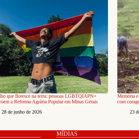
lho que floresce na terra: pessoas LGBTQIAPN+
Memória e
roem a Reforma Agrária Popular em Minas Gerais
com corag
28 de junho de 2026
23 d
MÍDIAS