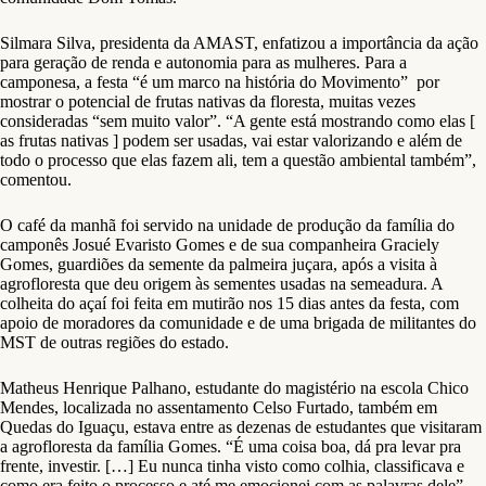
Silmara Silva, presidenta da AMAST, enfatizou a importância da ação
para geração de renda e autonomia para as mulheres. Para a
camponesa, a festa “é um marco na história do Movimento” por
mostrar o potencial de frutas nativas da floresta, muitas vezes
consideradas “sem muito valor”. “A gente está mostrando como elas [
as frutas nativas ] podem ser usadas, vai estar valorizando e além de
todo o processo que elas fazem ali, tem a questão ambiental também”,
comentou.
O café da manhã foi servido na unidade de produção da família do
camponês Josué Evaristo Gomes e de sua companheira Graciely
Gomes, guardiões da semente da palmeira juçara, após a visita à
agrofloresta que deu origem às sementes usadas na semeadura. A
colheita do açaí foi feita em mutirão nos 15 dias antes da festa, com
apoio de moradores da comunidade e de uma brigada de militantes do
MST de outras regiões do estado.
Matheus Henrique Palhano, estudante do magistério na escola Chico
Mendes, localizada no assentamento Celso Furtado, também em
Quedas do Iguaçu, estava entre as dezenas de estudantes que visitaram
a agrofloresta da família Gomes. “É uma coisa boa, dá pra levar pra
frente, investir. […] Eu nunca tinha visto como colhia, classificava e
como era feito o processo e até me emocionei com as palavras dele”,