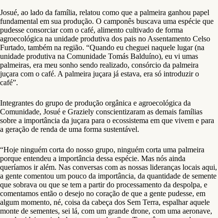
Josué, ao lado da família, relatou como que a palmeira ganhou papel
fundamental em sua produção. O camponês buscava uma espécie que
pudesse consorciar com o café, alimento cultivado de forma
agroecológica na unidade produtiva dos pais no Assentamento Celso
Furtado, também na região. “Quando eu cheguei naquele lugar (na
unidade produtiva na Comunidade Tomás Balduíno), eu vi umas
palmeiras, era meu sonho sendo realizado, consórcio da palmeira
juçara com o café. A palmeira juçara já estava, era só introduzir o
café”.
Integrantes do grupo de produção orgânica e agroecológica da
Comunidade, Josué e Graziely conscientizaram as demais famílias
sobre a importância da juçara para o ecossistema em que vivem e para
a geração de renda de uma forma sustentável.
“Hoje ninguém corta do nosso grupo, ninguém corta uma palmeira
porque entendeu a importância dessa espécie. Mas nós ainda
queríamos ir além. Nas conversas com as nossas lideranças locais aqui,
a gente comentou um pouco da importância, da quantidade de semente
que sobrava ou que se tem a partir do processamento da despolpa, e
comentamos então o desejo no coração de que a gente pudesse, em
algum momento, né, coisa da cabeça dos Sem Terra, espalhar aquele
monte de sementes, sei lá, com um grande drone, com uma aeronave,