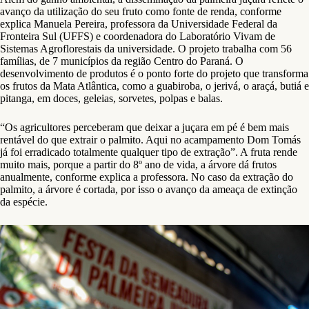
avanço da utilização do seu fruto como fonte de renda, conforme
explica Manuela Pereira, professora da Universidade Federal da
Fronteira Sul (UFFS) e coordenadora do Laboratório Vivam de
Sistemas Agroflorestais da universidade. O projeto trabalha com 56
famílias, de 7 municípios da região Centro do Paraná. O
desenvolvimento de produtos é o ponto forte do projeto que transforma
os frutos da Mata Atlântica, como a guabiroba, o jerivá, o araçá, butiá e
pitanga, em doces, geleias, sorvetes, polpas e balas.
“Os agricultores perceberam que deixar a juçara em pé é bem mais
rentável do que extrair o palmito. Aqui no acampamento Dom Tomás
já foi erradicado totalmente qualquer tipo de extração”. A fruta rende
muito mais, porque a partir do 8º ano de vida, a árvore dá frutos
anualmente, conforme explica a professora. No caso da extração do
palmito, a árvore é cortada, por isso o avanço da ameaça de extinção
da espécie.