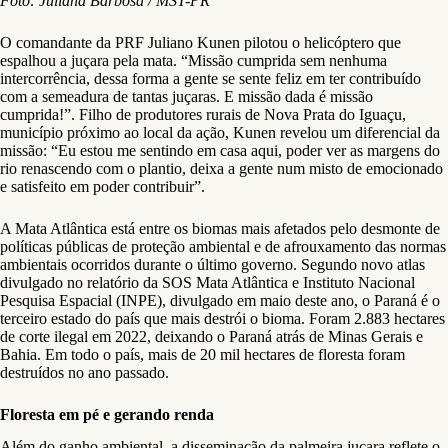
Foto: Juliana Barbosa / MST-PR
O comandante da PRF Juliano Kunen pilotou o helicóptero que
espalhou a juçara pela mata. “Missão cumprida sem nenhuma
intercorrência, dessa forma a gente se sente feliz em ter contribuído
com a semeadura de tantas juçaras. E missão dada é missão
cumprida!”. Filho de produtores rurais de Nova Prata do Iguaçu,
município próximo ao local da ação, Kunen revelou um diferencial da
missão: “Eu estou me sentindo em casa aqui, poder ver as margens do
rio renascendo com o plantio, deixa a gente num misto de emocionado
e satisfeito em poder contribuir”.
A Mata Atlântica está entre os biomas mais afetados pelo desmonte de
políticas públicas de proteção ambiental e de afrouxamento das normas
ambientais ocorridos durante o último governo. Segundo novo atlas
divulgado no relatório da SOS Mata Atlântica e Instituto Nacional
Pesquisa Espacial (INPE), divulgado em maio deste ano, o Paraná é o
terceiro estado do país que mais destrói o bioma. Foram 2.883 hectares
de corte ilegal em 2022, deixando o Paraná atrás de Minas Gerais e
Bahia. Em todo o país, mais de 20 mil hectares de floresta foram
destruídos no ano passado.
Floresta em pé e gerando renda
Além do ganho ambiental, a disseminação da palmeira juçara reflete o