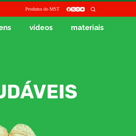
Produtos do MST
ens
vídeos
materiais
UDÁVEIS