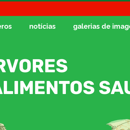
ros
notícias
galerias de imag
RVORES
ALIMENTOS SA