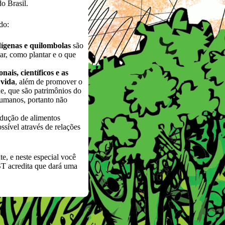
o Brasil.
do:
dígenas e quilombolas
são
ar, como plantar e o que
ais, científicos e as
 vida
, além de promover o
e, que são patrimônios do
humanos, portanto não
rodução de alimentos
sível através de relações
e, e neste especial você
ST acredita que dará uma