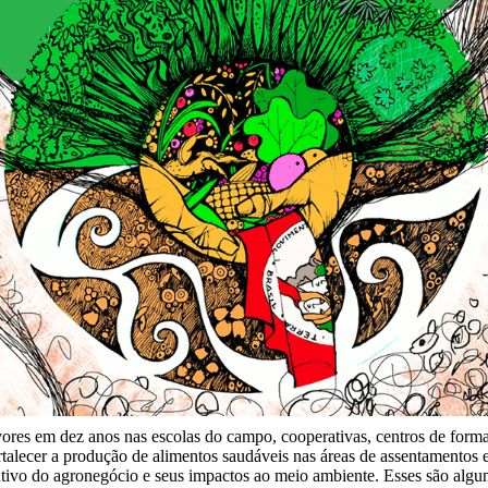
vores em dez anos nas escolas do campo, cooperativas, centros de forma
ortalecer a produção de alimentos saudáveis nas áreas de assentament
tivo do agronegócio e seus impactos ao meio ambiente. Esses são algu