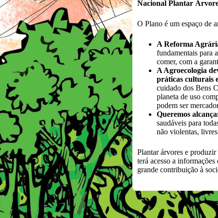
Nacional Plantar Árvore
O Plano é um espaço de ar
A Reforma Agrária 
fundamentais para a
comer, com a garant
A Agroecologia dev
práticas culturais
cuidado dos Bens Co
planeta de uso comp
podem ser mercador
Queremos alcanç
saudáveis para toda
não violentas, livr
Plantar árvores e produzir
terá acesso a informações
grande contribuição à soci