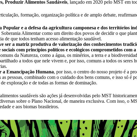
s, Produzir Alimentos Saudáveis
, lançado em 2020 pelo MST em tod
ticulação, formação, organização política e de amplo debate, reafirman
Popular e a defesa da agricultura camponesa e dos territórios in
 Soberania Alimentar como um direito dos povos de decidir o que plant
ia de que todos tenham acesso alimentação saudável.
e ser a matriz produtiva de valorização dos conhecimentos tradicion
 e sociais com princípios políticos e ecológicos comprometidos com a
muns da Natureza, como a água, os minérios, a terra e a biodiversidad
artilhado a todos que nele vivem e, por isso, comuns a todos os seres 
ias.
ar a Emancipação Humana
, por isso, o centro do nosso projeto é a p
s as pessoas, combinado com o cuidado dos bens comuns, e isso só é pos
es de exploração e de todas as formas de dominação.
 alimentos saudáveis são ações já desenvolvidas pelo MST historicament
 diversas sobre o Plano Nacional, de maneira exclusiva. Com isso, o M
edade e aos biomas brasileiros.