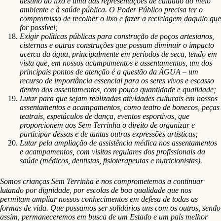
destino do lixo é uma das representações de cuidado ao meio
ambiente e à saúde pública. O Poder Público precisa ter o
compromisso de recolher o lixo e fazer a reciclagem daquilo que
for possível;
Exigir políticas públicas para construção de poços artesianos,
cisternas e outras construções que possam diminuir o impacto
acerca da água, principalmente em períodos de seca, tendo em
vista que, em nossos acampamentos e assentamentos, um dos
principais pontos de atenção é a questão da ÁGUA – um
recurso de importância essencial para os seres vivos e escasso
dentro dos assentamentos, com pouca quantidade e qualidade;
Lutar para que sejam realizadas atividades culturais em nossos
assentamentos e acampamentos, como teatro de bonecos, peças
teatrais, espetáculos de dança, eventos esportivos, que
proporcionem aos Sem Terrinha o direito de organizar e
participar dessas e de tantas outras expressões artísticas;
Lutar pela ampliação de assistência médica nos assentamentos
e acampamentos, com visitas regulares dos profissionais da
saúde (médicos, dentistas, fisioterapeutas e nutricionistas).
Somos crianças Sem Terrinha e nos comprometemos a continuar
lutando por dignidade, por escolas de boa qualidade que nos
permitam ampliar nossos conhecimentos em defesa de todas as
formas de vida. Que possamos ser solidários uns com os outros, sendo
assim, permaneceremos em busca de um Estado e um país melhor