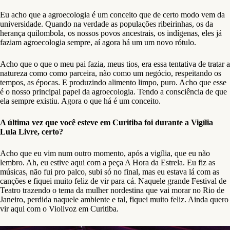
Eu acho que a agroecologia é um conceito que de certo modo vem da
universidade. Quando na verdade as populações ribeirinhas, os da
herança quilombola, os nossos povos ancestrais, os indígenas, eles já
faziam agroecologia sempre, aí agora há um um novo rótulo.
Acho que o que o meu pai fazia, meus tios, era essa tentativa de tratar a
natureza como como parceira, não como um negócio, respeitando os
tempos, as épocas. E produzindo alimento limpo, puro. Acho que esse
é o nosso principal papel da agroecologia. Tendo a consciência de que
ela sempre existiu. Agora o que há é um conceito.
A última vez que você esteve em Curitiba foi durante a Vigília
Lula Livre, certo?
Acho que eu vim num outro momento, após a vigília, que eu não
lembro. Ah, eu estive aqui com a peça A Hora da Estrela. Eu fiz as
músicas, não fui pro palco, subi só no final, mas eu estava lá com as
canções e fiquei muito feliz de vir para cá. Naquele grande Festival de
Teatro trazendo o tema da mulher nordestina que vai morar no Rio de
Janeiro, perdida naquele ambiente e tal, fiquei muito feliz. Ainda quero
vir aqui com o Violivoz em Curitiba.