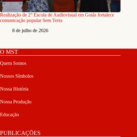
Realização de 2° Escola de Audiovisual em Goiás fortalece
comunicação popular Sem Terra
8 de julho de 2026
O MST
Quem Somos
Nossos Símbolos
Nossa História
Nossa Produção
Educação
PUBLICAÇÕES