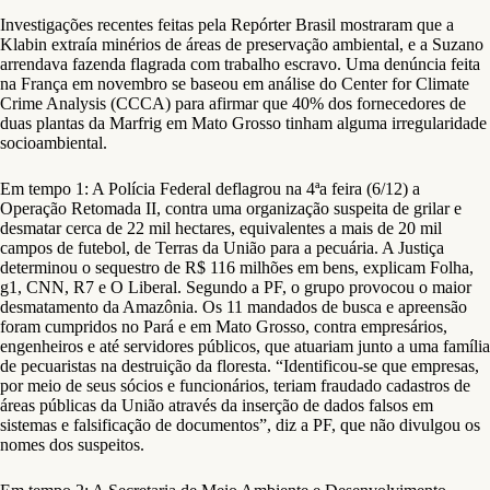
Investigações recentes feitas pela Repórter Brasil mostraram que a
Klabin extraía minérios de áreas de preservação ambiental, e a Suzano
arrendava fazenda flagrada com trabalho escravo. Uma denúncia feita
na França em novembro se baseou em análise do Center for Climate
Crime Analysis (CCCA) para afirmar que 40% dos fornecedores de
duas plantas da Marfrig em Mato Grosso tinham alguma irregularidade
socioambiental.
Em tempo 1: A Polícia Federal deflagrou na 4ªa feira (6/12) a
Operação Retomada II, contra uma organização suspeita de grilar e
desmatar cerca de 22 mil hectares, equivalentes a mais de 20 mil
campos de futebol, de Terras da União para a pecuária. A Justiça
determinou o sequestro de R$ 116 milhões em bens, explicam Folha,
g1, CNN, R7 e O Liberal. Segundo a PF, o grupo provocou o maior
desmatamento da Amazônia. Os 11 mandados de busca e apreensão
foram cumpridos no Pará e em Mato Grosso, contra empresários,
engenheiros e até servidores públicos, que atuariam junto a uma família
de pecuaristas na destruição da floresta. “Identificou-se que empresas,
por meio de seus sócios e funcionários, teriam fraudado cadastros de
áreas públicas da União através da inserção de dados falsos em
sistemas e falsificação de documentos”, diz a PF, que não divulgou os
nomes dos suspeitos.