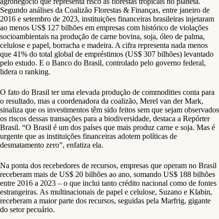
agronegócio que representa risco às florestas tropicais no planeta.
Segundo análises da Coalizão Florestas & Finanças, entre janeiro de
2016 e setembro de 2023, instituições financeiras brasileiras injetaram
ao menos US$ 127 bilhões em empresas com histórico de violações
socioambientais na produção de carne bovina, soja, óleo de palma,
celulose e papel, borracha e madeira. A cifra representa nada menos
que 41% do total global de empréstimos (US$ 307 bilhões) levantado
pelo estudo. E o Banco do Brasil, controlado pelo governo federal,
lidera o ranking.
O fato do Brasil ter uma elevada produção de commodities conta para
o resultado, mas a coordenadora da coalizão, Merel van der Mark,
sinaliza que os investimentos têm sido feitos sem que sejam observados
os riscos dessas transações para a biodiversidade, destaca a Repórter
Brasil. “O Brasil é um dos países que mais produz carne e soja. Mas é
urgente que as instituições financeiras adotem políticas de
desmatamento zero”, enfatiza ela.
Na ponta dos recebedores de recursos, empresas que operam no Brasil
receberam mais de US$ 20 bilhões ao ano, somando US$ 188 bilhões
entre 2016 a 2023 – o que inclui tanto crédito nacional como de fontes
estrangeiras. As multinacionais de papel e celulose, Suzano e Klabin,
receberam a maior parte dos recursos, seguidas pela Marfrig, gigante
do setor pecuário.