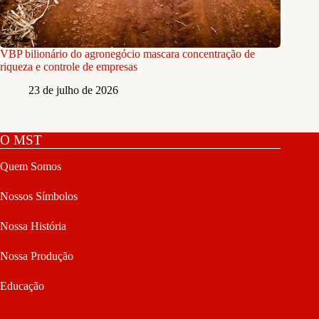
VBP bilionário do agronegócio mascara concentração de
riqueza e controle de empresas
23 de julho de 2026
O MST
Quem Somos
Nossos Símbolos
Nossa História
Nossa Produção
Educação