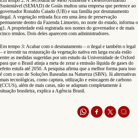
Em tempo 2: A Secretaria de Meio Ambiente e Desenvolvimento
Sustentável (SEMAD) de Goiás multou uma empresa que pertence ao
governador Ronaldo Caiado (UB) e sua família por desmatamento
ilegal. A vegetação retirada fica em uma área de preservação
permanente dentro da Fazenda Limoeiro, no norte do estado, informa o
g1. A propriedade está registrada nos nomes do governador e de mais
cinco irmãos. Dois deles aparecem com administradores.
Em tempo 3: Acabar com o desmatamento – o ilegal e também o legal
– e investir na restauração da vegetação nativa em larga escala estão
entre as medidas sugeridas por um estudo da Universidade de Oxford
para que o Brasil atinja a meta de zerar a emissão líquida de gases do
efeito estufa até 2050. A pesquisa afirma que a melhor forma para isso
é com o uso de Soluções Baseadas na Natureza (SBN). Já alternativas
mais tecnológicas, como captura, utilização e estocagem de carbono
(CCUS), além de mais caras, não se adaptam completamente à
situação brasileira, explica a Agência Brasil.