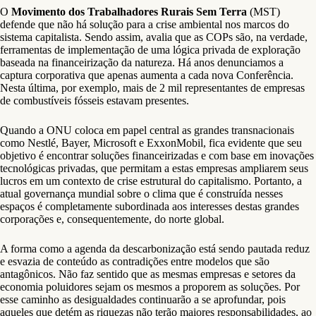
O
Movimento dos Trabalhadores Rurais Sem Terra
(MST)
defende que não há solução para a crise ambiental nos marcos do
sistema capitalista. Sendo assim, avalia que as COPs são, na verdade,
ferramentas de implementação de uma lógica privada de exploração
baseada na financeirização da natureza. Há anos denunciamos a
captura corporativa que apenas aumenta a cada nova Conferência.
Nesta última, por exemplo, mais de 2 mil representantes de empresas
de combustíveis fósseis estavam presentes.
Quando a ONU coloca em papel central as grandes transnacionais
como Nestlé, Bayer, Microsoft e ExxonMobil, fica evidente que seu
objetivo é encontrar soluções financeirizadas e com base em inovações
tecnológicas privadas, que permitam a estas empresas ampliarem seus
lucros em um contexto de crise estrutural do capitalismo. Portanto, a
atual governança mundial sobre o clima que é construída nesses
espaços é completamente subordinada aos interesses destas grandes
corporações e, consequentemente, do norte global.
A forma como a agenda da descarbonização está sendo pautada reduz
e esvazia de conteúdo as contradições entre modelos que são
antagônicos. Não faz sentido que as mesmas empresas e setores da
economia poluidores sejam os mesmos a proporem as soluções. Por
esse caminho as desigualdades continuarão a se aprofundar, pois
aqueles que detém as riquezas não terão maiores responsabilidades, ao