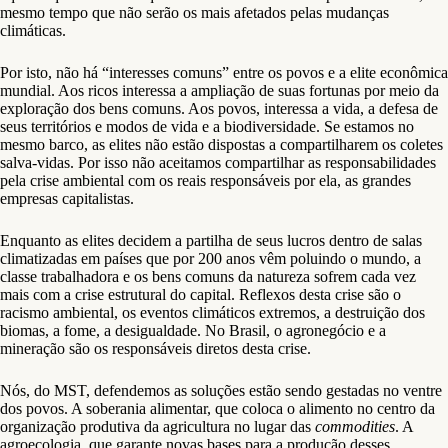
mesmo tempo que não serão os mais afetados pelas mudanças
climáticas.
Por isto, não há “interesses comuns” entre os povos e a elite econômica
mundial. Aos ricos interessa a ampliação de suas fortunas por meio da
exploração dos bens comuns. Aos povos, interessa a vida, a defesa de
seus territórios e modos de vida e a biodiversidade. Se estamos no
mesmo barco, as elites não estão dispostas a compartilharem os coletes
salva-vidas. Por isso não aceitamos compartilhar as responsabilidades
pela crise ambiental com os reais responsáveis por ela, as grandes
empresas capitalistas.
Enquanto as elites decidem a partilha de seus lucros dentro de salas
climatizadas em países que por 200 anos vêm poluindo o mundo, a
classe trabalhadora e os bens comuns da natureza sofrem cada vez
mais com a crise estrutural do capital. Reflexos desta crise são o
racismo ambiental, os eventos climáticos extremos, a destruição dos
biomas, a fome, a desigualdade. No Brasil, o agronegócio e a
mineração são os responsáveis diretos desta crise.
Nós, do MST, defendemos as soluções estão sendo gestadas no ventre
dos povos. A soberania alimentar, que coloca o alimento no centro da
organização produtiva da agricultura no lugar das
commodities
. A
agroecologia, que garante novas bases para a produção desses