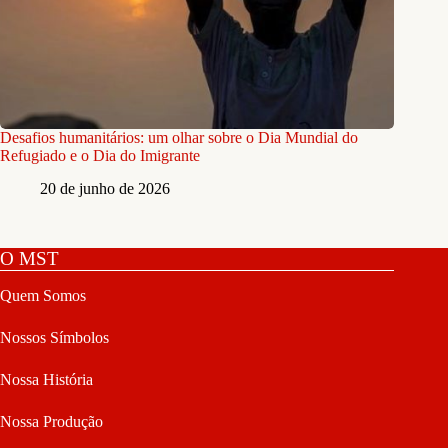
Desafios humanitários: um olhar sobre o Dia Mundial do
Refugiado e o Dia do Imigrante
20 de junho de 2026
O MST
Quem Somos
Nossos Símbolos
Nossa História
Nossa Produção