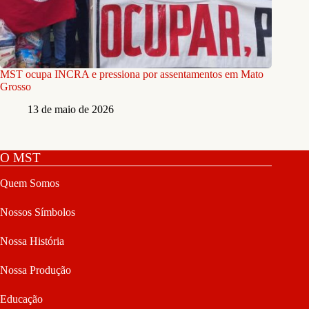
MST ocupa INCRA e pressiona por assentamentos em Mato
Grosso
13 de maio de 2026
O MST
Quem Somos
Nossos Símbolos
Nossa História
Nossa Produção
Educação