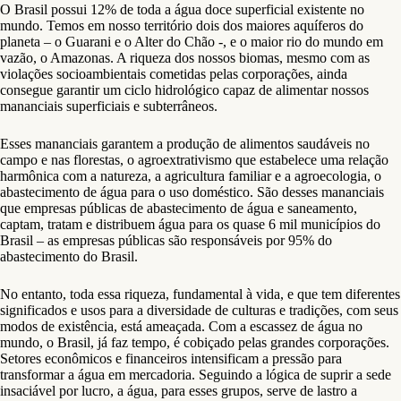
O Brasil possui 12% de toda a água doce superficial existente no
mundo. Temos em nosso território dois dos maiores aquíferos do
planeta – o Guarani e o Alter do Chão -, e o maior rio do mundo em
vazão, o Amazonas. A riqueza dos nossos biomas, mesmo com as
violações socioambientais cometidas pelas corporações, ainda
consegue garantir um ciclo hidrológico capaz de alimentar nossos
mananciais superficiais e subterrâneos.
Esses mananciais garantem a produção de alimentos saudáveis no
campo e nas florestas, o agroextrativismo que estabelece uma relação
harmônica com a natureza, a agricultura familiar e a agroecologia, o
abastecimento de água para o uso doméstico. São desses mananciais
que empresas públicas de abastecimento de água e saneamento,
captam, tratam e distribuem água para os quase 6 mil municípios do
Brasil – as empresas públicas são responsáveis por 95% do
abastecimento do Brasil.
No entanto, toda essa riqueza, fundamental à vida, e que tem diferentes
significados e usos para a diversidade de culturas e tradições, com seus
modos de existência, está ameaçada. Com a escassez de água no
mundo, o Brasil, já faz tempo, é cobiçado pelas grandes corporações.
Setores econômicos e financeiros intensificam a pressão para
transformar a água em mercadoria. Seguindo a lógica de suprir a sede
insaciável por lucro, a água, para esses grupos, serve de lastro a