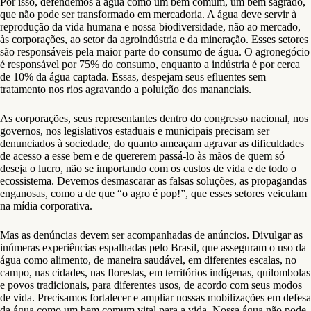
Por isso, defendemos a água como um bem comum, um bem sagrado,
que não pode ser transformado em mercadoria. A água deve servir à
reprodução da vida humana e nossa biodiversidade, não ao mercado,
às corporações, ao setor da agroindústria e da mineração. Esses setores
são responsáveis pela maior parte do consumo de água. O agronegócio
é responsável por 75% do consumo, enquanto a indústria é por cerca
de 10% da água captada. Essas, despejam seus efluentes sem
tratamento nos rios agravando a poluição dos mananciais.
As corporações, seus representantes dentro do congresso nacional, nos
governos, nos legislativos estaduais e municipais precisam ser
denunciados à sociedade, do quanto ameaçam agravar as dificuldades
de acesso a esse bem e de quererem passá-lo às mãos de quem só
deseja o lucro, não se importando com os custos de vida e de todo o
ecossistema. Devemos desmascarar as falsas soluções, as propagandas
enganosas, como a de que “o agro é pop!”, que esses setores veiculam
na mídia corporativa.
Mas as denúncias devem ser acompanhadas de anúncios. Divulgar as
inúmeras experiências espalhadas pelo Brasil, que asseguram o uso da
água como alimento, de maneira saudável, em diferentes escalas, no
campo, nas cidades, nas florestas, em territórios indígenas, quilombolas
e povos tradicionais, para diferentes usos, de acordo com seus modos
de vida. Precisamos fortalecer e ampliar nossas mobilizações em defesa
da água como um bem comum vital para a vida. Nossa água não pode