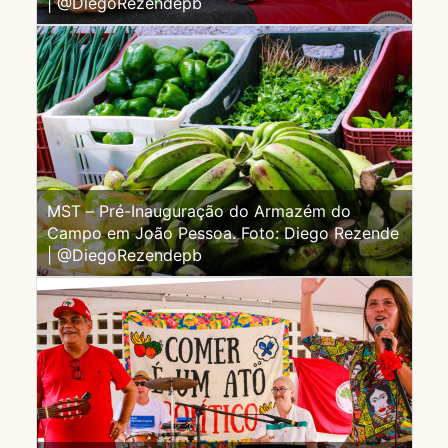
| @DiegoRezendepb
MST – Pré-Inauguração do Armazém do
Campo em João Pessoa. Foto: Diego Rezende
| @DiegoRezendepb