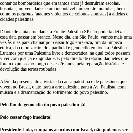
contar os bombardeios que em tantos anos já destruíram escolas,
hospitais, universidades e um incontável número de moradias, bem
como os
pogroms
[ataques violentos de colonos sionistas] a aldeias e
cidades palestinas.
Diante de tanta crueldade, a Frente Palestina SP não poderia deixar
essa data passar em branco. Neste dia, em São Paulo, vamos mais uma
vez às ruas para chamar por cessar fogo em Gaza, fim da limpeza
étnica, da colonização, do apartheid e genocídio em toda a Palestina.
Lutamos por uma Palestina livre e democrática, na qual todos possam
viver com justiça e dignidade. E pelo direito de retorno daqueles que
foram expulsos ao longo destes 76 anos, pela reparação histórica e
devolução das terras roubadas!
Além da presença de ativistas da causa palestina e de palestinos que
vivem no Brasil, o ato trará a arte palestina para a Av. Paulista, com
música e a dramatização do sofrimento do povo palestino.
Pelo fim do genocídio do povo palestino já!
Pelo cessar-fogo imediato!
Presidente Lula, rompa os acordos com Israel, não podemos ser