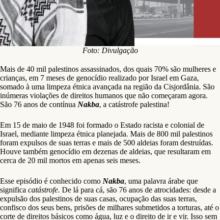
Foto: Divulgação
Mais de 40 mil palestinos assassinados, dos quais 70% são mulheres e
crianças, em 7 meses de genocídio realizado por Israel em Gaza,
somado à uma limpeza étnica avançada na região da Cisjordânia. São
inúmeras violações de direitos humanos que não começaram agora.
São 76 anos de contínua
Nakba
, a catástrofe palestina!
Em 15 de maio de 1948 foi formado o Estado racista e colonial de
Israel, mediante limpeza étnica planejada. Mais de 800 mil palestinos
foram expulsos de suas terras e mais de 500 aldeias foram destruídas.
Houve também genocídio em dezenas de aldeias, que resultaram em
cerca de 20 mil mortos em apenas seis meses.
Esse episódio é conhecido como
Nakba
, uma palavra árabe que
significa
catástrofe
. De lá para cá, são 76 anos de atrocidades: desde a
expulsão dos palestinos de suas casas, ocupação das suas terras,
confisco dos seus bens, prisões de milhares submetidos a torturas, até o
corte de direitos básicos como água, luz e o direito de ir e vir. Isso sem