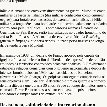
apoio a República.
Itália e Alemanha se envolvem diretamente na guerra. Mussolini envia
milhares de fascistas italianos (das milícias conhecidas como
camisas
negras
) para fortalecerem as ações do exército nacionalista. Já Hitler
utiliza sua força aérea para bombardear indiscriminadamente as cidades
controladas pela República. Os bombardeios alemães à cidade de
Guernica, no País Basco, serão imortalizados no quadro homônimo do
artista Pablo Picasso. A Alemanha desenvolve a tática da
Blitzkrieg
(guerra relâmpago), que seria depois utilizada pelos nazistas ao longo
da Segunda Guerra Mundial.
Em março de 1938, um decreto de Franco apoiado pela cúpula da
igreja católica estabelece o fim da liberdade de expressão e de reunião
em todos os territórios controlados pelos nacionalistas. A Grã-Bretanha
estabelece relações comerciais com o governo nacionalista e depois de
intensos bombardeios em 1939, caem as cidades de Barcelona
(fevereiro) e Madri (março). Os golpistas conseguem cumprir todos os
seus objetivos e em 1º de abril é decretado o fim da guerra e o começo
de uma ditadura que duraria 36 anos. Segue ao longo de muitos anos o
chamado Terror Branco: o assassinato em massa de prisioneiros,
apoiadores e simpatizantes da extinta República.
Resistência, solidariedade e internacionalismo