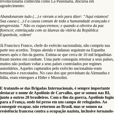
revolucionária conhecida como La Pasionaria, discursa em
agradecimento:
Abandonaram tudo (…) e vieram a nós para dizer: “Aqui estamos!
Sua causa (…) é a causa comum de toda a humanidade avançada e
progressista.” Não os esqueceremos; e quando a oliveira da paz
florescer, entrelaçada com as láureas da vitória da República
Espanhola, voltem!
Já Francisco Franco, chefe do exército nacionalista, não cumpriu sua
parte nos acordos. Tropas alemãs e italianas seguiram na Espanha
meses após o fim da guerra. Estima-se que cerca de 10 mil brigadistas
foram mortos em combate. Uma parte conseguiu retornar a seus países,
muitos não podiam voltar a seus países controlados por regimes
autoritários. Aqueles capturados pelo exército nacionalista eram
torturados e executados. No caso dos que provinham da Alemanha e
Itália, eram entregues a Hitler e Mussolini.
E tratando-se das Brigadas Internacionais, é sempre importante
destacar o nome de Apolônio de Carvalho, que se somou nas BI,
junto a outros 20 brasileiros. Com o fim da guerra, Apolônio fugiu
para a França, onde foi preso em um campo de refugiados. Ao
conseguir escapar, não retornou ao Brasil, mas se somou na
resistência francesa contra a ocupação nazista, inclusive tornando-