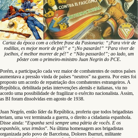
Cartaz da época com a célebre frase da Pasionaria: “¡Para vivir de
rodillas, es mejor morir de pié!” e “¡No pasarán!” “Para viver de
joelhos, é melhor morrer de pé!” e “Não passarão!”; ao lado, um
pôster com o primeiro-ministro Juan Negrin do PCE.
Porém, a participação cada vez maior de combatentes de outros países
aumentava a pressão vinda de países “neutros” na guerra. Por estes foi
proposto um acordo de repatriação dos combatentes estrangeiros. A
República, debilitada pelas intervenções alemãs e italianas, viu no
acordo uma possibilidade de fragilizar o exército nacionalista. Assim,
as BI foram dissolvidas em agosto de 1938.
Juan Negrín, então líder da República, proferiu que todos brigadistas
teriam, uma vez terminada a guerra, o direito a cidadania espanhola.
Disse ainda: “
Espanha será sempre uma pátria de vocês. E os
espanhóis, seus irmãos
”. Na última homenagem aos brigadistas
organizada pelo povo de Barcelona, Dolores Ibarruri, militante