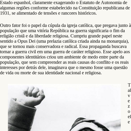
Estado espanhol, claramente exagerando o Estatuto de Autonomia de
algumas regiões conforme estabelecido na Constituição republicana de
1931, se alimentado de tensões e rancores históricos.
Outro fator foi o papel da cúpula da igreja católica, que pregava junto à
população que uma vitória República na guerra significaria o fim da
religião cristã e da liberdade religiosa. Cumpriu grande papel neste
sentido a Opus Dei (uma prelazia católica criada ainda na monarquia),
que se tornou mais conservadora e radical. Essa propaganda buscava
tornar a guerra civil em uma guerra de caráter religioso. Esse apelo aos
componentes identitários criou um ambiente de medo entre parte da
população, que sem compreender as reais causas do conflito e os reais
interesses por detrás dele, imaginava que o mesmo fosse uma questão
de vida ou morte de sua identidade nacional e religiosa.
T
al
v
e
z
o
el
e