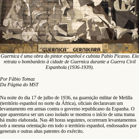
Guernica é uma obra do pintor espanhol e cubista Pablo Picasso. Ela
retrata o bombardeio à cidade de Guernica durante a Guerra Civil
Espanhola (1936-1939).
Por Fábio Tomaz
Da Página do MST
Na noite do dia 17 de julho de 1936, na guarnição militar de Melilla
(território espanhol no norte da África), oficiais declaravam um
levantamento em armas contra o governo republicano da Espanha. O
que aparentava ser um caso isolado se mostrou o início de uma trama
há muito elaborada. Nas 48 horas seguintes, ocorreram levantamentos
sob a mesma orientação em todo o território espanhol, endossados por
generais e outras altas patentes do exército.