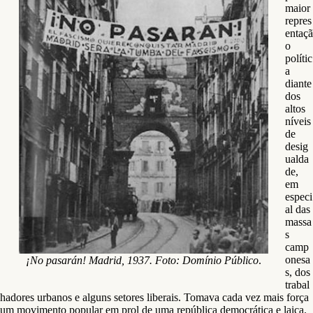
maior
repres
entaçã
o
polític
a
diante
dos
altos
níveis
de
desig
ualda
de,
em
especi
al das
massa
s
camp
onesa
¡No pasarán! Madrid, 1937. Foto: Domínio Público
.
s, dos
trabal
hadores urbanos e alguns setores liberais. Tomava cada vez mais força
um movimento popular em prol de uma república democrática e laica.