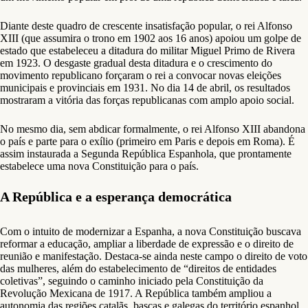
Diante deste quadro de crescente insatisfação popular, o rei Alfonso
XIII (que assumira o trono em 1902 aos 16 anos) apoiou um golpe de
estado que estabeleceu a ditadura do militar Miguel Primo de Rivera
em 1923. O desgaste gradual desta ditadura e o crescimento do
movimento republicano forçaram o rei a convocar novas eleições
municipais e provinciais em 1931. No dia 14 de abril, os resultados
mostraram a vitória das forças republicanas com amplo apoio social.
No mesmo dia, sem abdicar formalmente, o rei Alfonso XIII abandona
o país e parte para o exílio (primeiro em Paris e depois em Roma). É
assim instaurada a Segunda República Espanhola, que prontamente
estabelece uma nova Constituição para o país.
A República e a esperança democrática
Com o intuito de modernizar a Espanha, a nova Constituição buscava
reformar a educação, ampliar a liberdade de expressão e o direito de
reunião e manifestação. Destaca-se ainda neste campo o direito de voto
das mulheres, além do estabelecimento de “direitos de entidades
coletivas”, seguindo o caminho iniciado pela Constituição da
Revolução Mexicana de 1917. A República também ampliou a
autonomia das regiões catalãs, bascas e galegas do território espanhol,