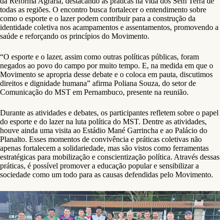
da Reforma Agrária, destacando as práticas na vida dos Sem Terra de
todas as regiões. O encontro busca fortalecer o entendimento sobre
como o esporte e o lazer podem contribuir para a construção da
identidade coletiva nos acampamentos e assentamentos, promovendo a
saúde e reforçando os princípios do Movimento.
“O esporte e o lazer, assim como outras políticas públicas, foram
negados ao povo do campo por muito tempo. E, na medida em que o
Movimento se apropria desse debate e o coloca em pauta, discutimos
direitos e dignidade humana” afirma Poliana Souza, do setor de
Comunicação do MST em Pernambuco, presente na reunião.
Durante as atividades e debates, os participantes refletem sobre o papel
do esporte e do lazer na luta política do MST. Dentre as atividades,
houve ainda uma visita ao Estádio Mané Garrincha e ao Palácio do
Planalto. Esses momentos de convivência e práticas coletivas não
apenas fortalecem a solidariedade, mas são vistos como ferramentas
estratégicas para mobilização e conscientização política. Através dessas
práticas, é possível promover a educação popular e sensibilizar a
sociedade como um todo para as causas defendidas pelo Movimento.