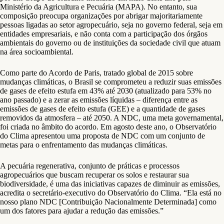
Ministério da Agricultura e Pecuária (MAPA). No entanto, sua
composição preocupa organizações por abrigar majoritariamente
pessoas ligadas ao setor agropecuário, seja no governo federal, seja em
entidades empresariais, e não conta com a participação dos órgãos
ambientais do governo ou de instituições da sociedade civil que atuam
na área socioambiental.
Como parte do Acordo de Paris, tratado global de 2015 sobre
mudanças climáticas, o Brasil se comprometeu a reduzir suas emissões
de gases de efeito estufa em 43% até 2030 (atualizado para 53% no
ano passado) e a zerar as emissões líquidas – diferença entre as
emissões de gases de efeito estufa (GEE) e a quantidade de gases
removidos da atmosfera – até 2050. A NDC, uma meta governamental,
foi criada no âmbito do acordo. Em agosto deste ano, o Observatório
do Clima apresentou uma proposta de NDC com um conjunto de
metas para o enfrentamento das mudanças climáticas.
A pecuária regenerativa, conjunto de práticas e processos
agropecuários que buscam recuperar os solos e restaurar sua
biodiversidade, é uma das iniciativas capazes de diminuir as emissões,
acredita o secretário-executivo do Observatório do Clima. “Ela está no
nosso plano NDC [Contribuição Nacionalmente Determinada] como
um dos fatores para ajudar a redução das emissões.”