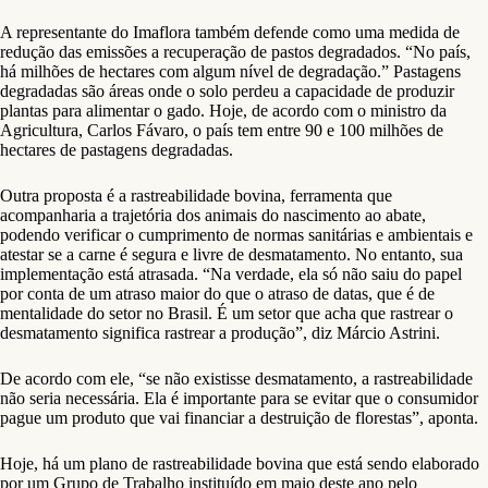
A representante do Imaflora também defende como uma medida de
redução das emissões a recuperação de pastos degradados. “No país,
há milhões de hectares com algum nível de degradação.” Pastagens
degradadas são áreas onde o solo perdeu a capacidade de produzir
plantas para alimentar o gado. Hoje, de acordo com o ministro da
Agricultura, Carlos Fávaro, o país tem entre 90 e 100 milhões de
hectares de pastagens degradadas.
Outra proposta é a rastreabilidade bovina, ferramenta que
acompanharia a trajetória dos animais do nascimento ao abate,
podendo verificar o cumprimento de normas sanitárias e ambientais e
atestar se a carne é segura e livre de desmatamento. No entanto, sua
implementação está atrasada. “Na verdade, ela só não saiu do papel
por conta de um atraso maior do que o atraso de datas, que é de
mentalidade do setor no Brasil. É um setor que acha que rastrear o
desmatamento significa rastrear a produção”, diz Márcio Astrini.
De acordo com ele, “se não existisse desmatamento, a rastreabilidade
não seria necessária. Ela é importante para se evitar que o consumidor
pague um produto que vai financiar a destruição de florestas”, aponta.
Hoje, há um plano de rastreabilidade bovina que está sendo elaborado
por um Grupo de Trabalho instituído em maio deste ano pelo