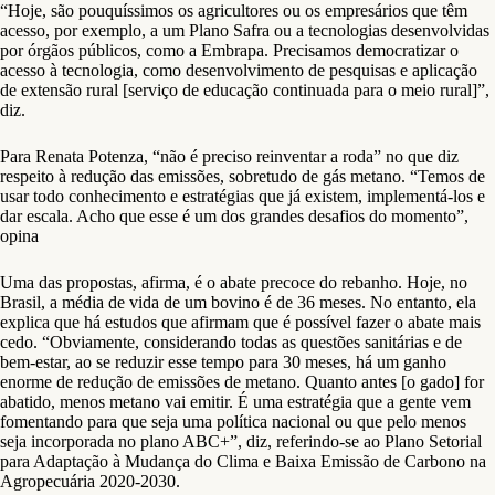
“Hoje, são pouquíssimos os agricultores ou os empresários que têm
acesso, por exemplo, a um Plano Safra ou a tecnologias desenvolvidas
por órgãos públicos, como a Embrapa. Precisamos democratizar o
acesso à tecnologia, como desenvolvimento de pesquisas e aplicação
de extensão rural [serviço de educação continuada para o meio rural]”,
diz.
Para Renata Potenza, “não é preciso reinventar a roda” no que diz
respeito à redução das emissões, sobretudo de gás metano. “Temos de
usar todo conhecimento e estratégias que já existem, implementá-los e
dar escala. Acho que esse é um dos grandes desafios do momento”,
opina
Uma das propostas, afirma, é o abate precoce do rebanho. Hoje, no
Brasil, a média de vida de um bovino é de 36 meses. No entanto, ela
explica que há estudos que afirmam que é possível fazer o abate mais
cedo. “Obviamente, considerando todas as questões sanitárias e de
bem-estar, ao se reduzir esse tempo para 30 meses, há um ganho
enorme de redução de emissões de metano. Quanto antes [o gado] for
abatido, menos metano vai emitir. É uma estratégia que a gente vem
fomentando para que seja uma política nacional ou que pelo menos
seja incorporada no plano ABC+”, diz, referindo-se ao Plano Setorial
para Adaptação à Mudança do Clima e Baixa Emissão de Carbono na
Agropecuária 2020-2030.