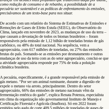
como redução de consumo e de rebanho, a possibilidade de a
pecuária ser sustentável e as políticas de enfrentamento às emissões,
precisávamos de um texto-base para nos situar.
De acordo com um relatório do Sistema de Estimativas de Emissões e
Remoções de Gases de Efeito Estufa (SEEG), do Observatório do
Clima, lançado em novembro de 2023, as mudanças de uso da terra –
que causam a devastação de todos os biomas brasileiros – foram
responsáveis pela emissão de 1,12 bilhão de toneladas brutas de gás
carbônico, ou 48% do total nacional. Na sequência, vem a
agropecuária, com 617 milhões de toneladas, ou 27% das emissões
brutas do país. Somando-se as emissões por desmatamento e outras
mudanças de uso da terra com as do setor agropecuário, conclui-se que
a atividade agropecuária responde por 75% de toda a poluição
climática brasileira.
A pecuária, especificamente, é a grande responsável pela emissão de
gás metano. “Por ser um animal ruminante, durante a digestão ele
expele o metano via arroto, principalmente. Dentro do setor
agropecuário, 66% das emissões de metano nacionais vêm da
fermentação entérica do gado”, explica Renata Potenza, especialista
em clima da organização não governamental Instituto de Manejo e
Certificação Florestal e Agrícola (Imaflora). Só em 2022 foram
emitidos pelo gado de corte 409,5 milhões de toneladas de gases de