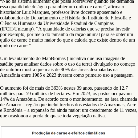
“Não há sistema alimentar que possa sobreviver quando ele demanda
essa quantidade de água para obter um quilo de carne”, afirma o
historiador Luiz Marques, professor livre-docente aposentado e
colaborador do Departamento de História do Instituto de Filosofia e
Ciências Humanas da Universidade Estadual de Campinas
(IFCH/Unicamp). “A quantidade de calorias que se precisa investir,
por exemplo, por meio do tamanho da ração animal para se obter um
quilo de carne é muito maior do que a caloria que existe dentro de um
quilo de carne.”
Um levantamento do MapBiomas (iniciativa que usa imagens de
satélite para analisar dados sobre o uso da terra) divulgado no começo
de outubro mostra que mais de 90% das áreas desmatadas na
Amazônia entre 1985 e 2023 tiveram como primeiro uso a pastagem.
O aumento foi de mais de 363% nestes 39 anos, passando de 12,7
milhões para 59 milhões de hectares. Em 2023, os pastos ocupavam
14% da Amazônia. De acordo com o monitoramento, na área chamada
de Amacro – região que inclui trechos dos estados de Amazonas, Acre
e Rondônia – a expansão foi ainda maior: um crescimento de 11 vezes,
que ocasionou a perda de quase toda vegetação nativa.