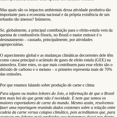
Mas quais são os impactos ambientais dessa atividade produtiva tão
importante para a economia nacional e da própria existência de um
rebanho tão imenso? Inúmeros.
Se, globalmente, a principal contribuição para o efeito-estufa vem da
queima de combustíveis fósseis, no Brasil o maior emissor é o
desmatamento – causado, principalmente, por atividades
agropecuárias.
O aquecimento global e as mudanças climáticas decorrentes dele têm
como causa principal o acúmulo de gases de efeito estufa (GEE) na
atmosfera. Entre estes, os que mais contribuem para esse efeito são o
dióxido de carbono e o metano – o primeiro representa mais de 70%
das emissões.
Por que estamos falando sobre produção de carne e clima
Para alguns ou muitos leitores do Joio, a informação de que o Brasil
tem mais boi do que gente não é novidade. E nem que somos os
maiores exportadores de carne do mundo. Mesmo assim, resolvemos
fazer uma reportagem reunindo dados existentes sobre a relação entre
cadeia da carne versus colapso climático, pois acreditamos que, para
avançar em debates mais profundos que trataremos daqui por diante,