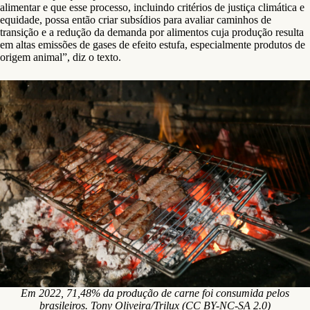
alimentar e que esse processo, incluindo critérios de justiça climática e
equidade, possa então criar subsídios para avaliar caminhos de
transição e a redução da demanda por alimentos cuja produção resulta
em altas emissões de gases de efeito estufa, especialmente produtos de
origem animal”, diz o texto.
Em 2022, 71,48% da produção de carne foi consumida pelos
brasileiros. Tony Oliveira/Trilux (CC BY-NC-SA 2.0)