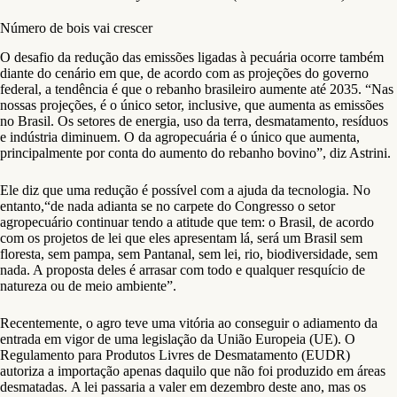
Número de bois vai crescer
O desafio da redução das emissões ligadas à pecuária ocorre também
diante do cenário em que, de acordo com as projeções do governo
federal, a tendência é que o rebanho brasileiro aumente até 2035. “Nas
nossas projeções, é o único setor, inclusive, que aumenta as emissões
no Brasil. Os setores de energia, uso da terra, desmatamento, resíduos
e indústria diminuem. O da agropecuária é o único que aumenta,
principalmente por conta do aumento do rebanho bovino”, diz Astrini.
Ele diz que uma redução é possível com a ajuda da tecnologia. No
entanto,“de nada adianta se no carpete do Congresso o setor
agropecuário continuar tendo a atitude que tem: o Brasil, de acordo
com os projetos de lei que eles apresentam lá, será um Brasil sem
floresta, sem pampa, sem Pantanal, sem lei, rio, biodiversidade, sem
nada. A proposta deles é arrasar com todo e qualquer resquício de
natureza ou de meio ambiente”.
Recentemente, o agro teve uma vitória ao conseguir o adiamento da
entrada em vigor de uma legislação da União Europeia (UE). O
Regulamento para Produtos Livres de Desmatamento (EUDR)
autoriza a importação apenas daquilo que não foi produzido em áreas
desmatadas. A lei passaria a valer em dezembro deste ano, mas os