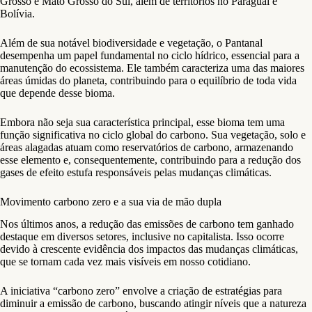
Grosso e Mato Grosso do Sul, além de territórios no Paraguai e
Bolívia.
Além de sua notável biodiversidade e vegetação, o Pantanal
desempenha um papel fundamental no ciclo hídrico, essencial para a
manutenção do ecossistema. Ele também caracteriza uma das maiores
áreas úmidas do planeta, contribuindo para o equilíbrio de toda vida
que depende desse bioma.
Embora não seja sua característica principal, esse bioma tem uma
função significativa no ciclo global do carbono. Sua vegetação, solo e
áreas alagadas atuam como reservatórios de carbono, armazenando
esse elemento e, consequentemente, contribuindo para a redução dos
gases de efeito estufa responsáveis pelas mudanças climáticas.
Movimento carbono zero e a sua via de mão dupla
Nos últimos anos, a redução das emissões de carbono tem ganhado
destaque em diversos setores, inclusive no capitalista. Isso ocorre
devido à crescente evidência dos impactos das mudanças climáticas,
que se tornam cada vez mais visíveis em nosso cotidiano.
A iniciativa “carbono zero” envolve a criação de estratégias para
diminuir a emissão de carbono, buscando atingir níveis que a natureza