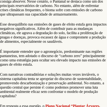
consiga absorver. Nesse cenário, o Pantanal se destaca como um dos
principais reservatórios de carbono. No entanto, além de enfrentar
crises climáticas frequentes, o bioma sofre com emissões de carbono
que ultrapassam sua capacidade de armazenamento.
Esse desequilíbrio nas emissões de gases de efeito estufa gera impactos
negativos significativos. Além de contribuir para as mudanças
climáticas, ele agrava a degradação do solo, facilita a proliferação de
pragas e doenças, provoca escassez de água e compromete a produção
de alimentos, especialmente os saudáveis.
É importante entender que o agronegócio, predominante nas regiões
pantaneiras, tem adotado o discurso de “carbono zero” principalmente
como uma estratégia para ocultar seu elevado impacto nas emissões de
gases de efeito estufa.
Com narrativas contraditórias e soluções muitas vezes inviáveis, o
sistema capitalista tenta se apropriar do discurso de sustentabilidade,
promovendo descarbonização e preservação ambiental. No entanto, a
questão central que persiste é: como podemos promover uma luta
ambiental realmente eficaz sem confrontar o modelo de produção
capitalista?
Em resposta a essa questão, o
Plano Nacional “Plantar Árvores,