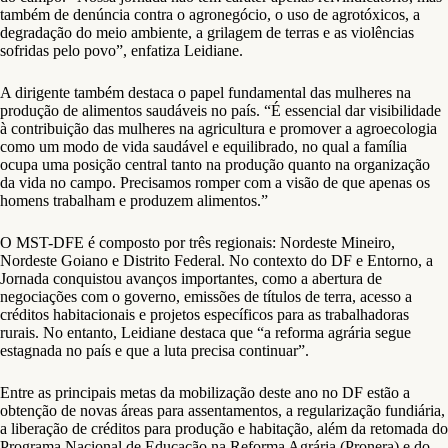
também de denúncia contra o agronegócio, o uso de agrotóxicos, a
degradação do meio ambiente, a grilagem de terras e as violências
sofridas pelo povo”, enfatiza Leidiane.
A dirigente também destaca o papel fundamental das mulheres na
produção de alimentos saudáveis no país. “É essencial dar visibilidade
à contribuição das mulheres na agricultura e promover a agroecologia
como um modo de vida saudável e equilibrado, no qual a família
ocupa uma posição central tanto na produção quanto na organização
da vida no campo. Precisamos romper com a visão de que apenas os
homens trabalham e produzem alimentos.”
O MST-DFE é composto por três regionais: Nordeste Mineiro,
Nordeste Goiano e Distrito Federal. No contexto do DF e Entorno, a
Jornada conquistou avanços importantes, como a abertura de
negociações com o governo, emissões de títulos de terra, acesso a
créditos habitacionais e projetos específicos para as trabalhadoras
rurais. No entanto, Leidiane destaca que “a reforma agrária segue
estagnada no país e que a luta precisa continuar”.
Entre as principais metas da mobilização deste ano no DF estão a
obtenção de novas áreas para assentamentos, a regularização fundiária,
a liberação de créditos para produção e habitação, além da retomada do
Programa Nacional de Educação na Reforma Agrária (Pronera) e do