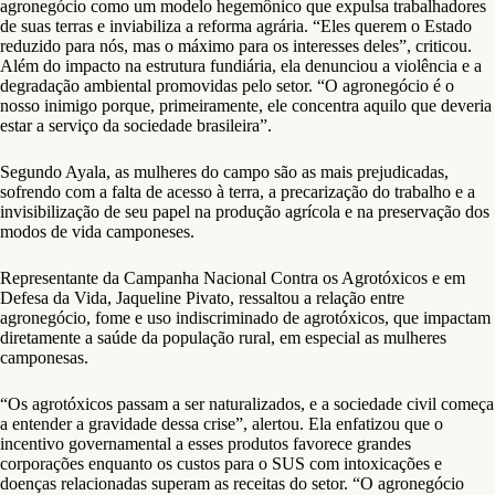
agronegócio como um modelo hegemônico que expulsa trabalhadores
de suas terras e inviabiliza a reforma agrária. “Eles querem o Estado
reduzido para nós, mas o máximo para os interesses deles”, criticou.
Além do impacto na estrutura fundiária, ela denunciou a violência e a
degradação ambiental promovidas pelo setor. “O agronegócio é o
nosso inimigo porque, primeiramente, ele concentra aquilo que deveria
estar a serviço da sociedade brasileira”.
Segundo Ayala, as mulheres do campo são as mais prejudicadas,
sofrendo com a falta de acesso à terra, a precarização do trabalho e a
invisibilização de seu papel na produção agrícola e na preservação dos
modos de vida camponeses.
Representante da Campanha Nacional Contra os Agrotóxicos e em
Defesa da Vida, Jaqueline Pivato, ressaltou a relação entre
agronegócio, fome e uso indiscriminado de agrotóxicos, que impactam
diretamente a saúde da população rural, em especial as mulheres
camponesas.
“Os agrotóxicos passam a ser naturalizados, e a sociedade civil começa
a entender a gravidade dessa crise”, alertou. Ela enfatizou que o
incentivo governamental a esses produtos favorece grandes
corporações enquanto os custos para o SUS com intoxicações e
doenças relacionadas superam as receitas do setor. “O agronegócio