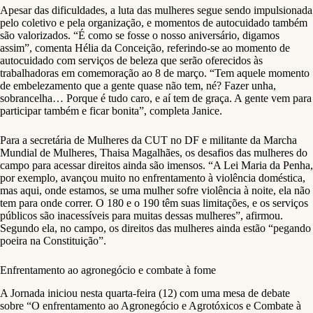
Apesar das dificuldades, a luta das mulheres segue sendo impulsionada
pelo coletivo e pela organização, e momentos de autocuidado também
são valorizados. “É como se fosse o nosso aniversário, digamos
assim”, comenta Hélia da Conceição, referindo-se ao momento de
autocuidado com serviços de beleza que serão oferecidos às
trabalhadoras em comemoração ao 8 de março. “Tem aquele momento
de embelezamento que a gente quase não tem, né? Fazer unha,
sobrancelha… Porque é tudo caro, e aí tem de graça. A gente vem para
participar também e ficar bonita”, completa Janice.
Para a secretária de Mulheres da CUT no DF e militante da Marcha
Mundial de Mulheres, Thaisa Magalhães, os desafios das mulheres do
campo para acessar direitos ainda são imensos. “A Lei Maria da Penha,
por exemplo, avançou muito no enfrentamento à violência doméstica,
mas aqui, onde estamos, se uma mulher sofre violência à noite, ela não
tem para onde correr. O 180 e o 190 têm suas limitações, e os serviços
públicos são inacessíveis para muitas dessas mulheres”, afirmou.
Segundo ela, no campo, os direitos das mulheres ainda estão “pegando
poeira na Constituição”.
Enfrentamento ao agronegócio e combate à fome
A Jornada iniciou nesta quarta-feira (12) com uma mesa de debate
sobre “O enfrentamento ao Agronegócio e Agrotóxicos e Combate à