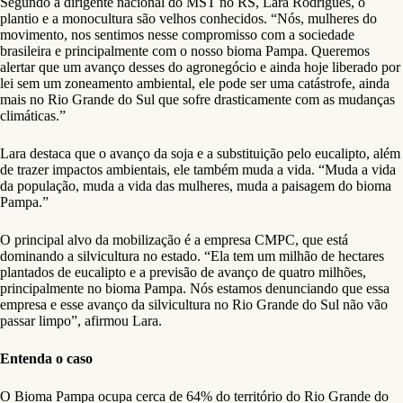
Segundo a dirigente nacional do MST no RS, Lara Rodrigues, o
plantio e a monocultura são velhos conhecidos. “Nós, mulheres do
movimento, nos sentimos nesse compromisso com a sociedade
brasileira e principalmente com o nosso bioma Pampa. Queremos
alertar que um avanço desses do agronegócio e ainda hoje liberado por
lei sem um zoneamento ambiental, ele pode ser uma catástrofe, ainda
mais no Rio Grande do Sul que sofre drasticamente com as mudanças
climáticas.”
Lara destaca que o avanço da soja e a substituição pelo eucalipto, além
de trazer impactos ambientais, ele também muda a vida. “Muda a vida
da população, muda a vida das mulheres, muda a paisagem do bioma
Pampa.”
O principal alvo da mobilização é a empresa CMPC, que está
dominando a silvicultura no estado. “Ela tem um milhão de hectares
plantados de eucalipto e a previsão de avanço de quatro milhões,
principalmente no bioma Pampa. Nós estamos denunciando que essa
empresa e esse avanço da silvicultura no Rio Grande do Sul não vão
passar limpo”, afirmou Lara.
Entenda o caso
O Bioma Pampa ocupa cerca de 64% do território do Rio Grande do