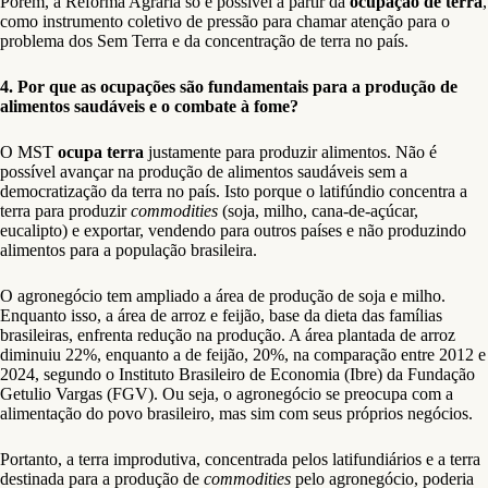
Porém, a Reforma Agrária só é possível a partir da
ocupação de terra
,
como instrumento coletivo de pressão para chamar atenção para o
problema dos Sem Terra e da concentração de terra no país.
4. Por que as ocupações são fundamentais para a produção de
alimentos saudáveis e o combate à fome?
O MST
ocupa terra
justamente para produzir alimentos. Não é
possível avançar na produção de alimentos saudáveis sem a
democratização da terra no país. Isto porque o latifúndio concentra a
terra para produzir
commodities
(soja, milho, cana-de-açúcar,
eucalipto) e exportar, vendendo para outros países e não produzindo
alimentos para a população brasileira.
O agronegócio tem ampliado a área de produção de soja e milho.
Enquanto isso, a área de arroz e feijão, base da dieta das famílias
brasileiras, enfrenta redução na produção. A área plantada de arroz
diminuiu 22%, enquanto a de feijão, 20%, na comparação entre 2012 e
2024, segundo o Instituto Brasileiro de Economia (Ibre) da Fundação
Getulio Vargas (FGV). Ou seja, o agronegócio se preocupa com a
alimentação do povo brasileiro, mas sim com seus próprios negócios.
Portanto, a terra improdutiva, concentrada pelos latifundiários e a terra
destinada para a produção de
commodities
pelo agronegócio, poderia