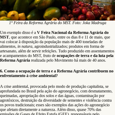
1° Feira da Reforma Agrária do MST. Foto: Joka Madruga
Um exemplo disso é a
V Feira Nacional da Reforma Agrária do
MST
, que acontece em São Paulo, entre os dias 8 e 11 de maio, que
vai colocar à disposição da população mais de 400 toneladas de
alimentos,
in natura
, agroindustrializados; produtos em forma de
artesanato, além de servir refeições. Tudo produzido em assentamentos
e acampamentos do MST, fruto de
ocupações de terra e da luta pela
Reforma Agrária
realizada pelo Movimento há mais de 40 anos.
6. Como a ocupação de terra e a Reforma Agrária contribuem no
enfrentamento à crise ambiental?
A crise ambiental, provocada pelo modo de produção capitalista, se
aprofundada no Brasil pela ação do agronegócio, com desmatamento,
queimadas, apropriação dos solos e das águas, contaminação por
agrotóxicos, destruição da diversidade de sementes e violência contra
os povos tradicionais; esses são exemplos das ações do agronegócio
que afetam diretamente a natureza. Além disso, quase 70% das
emissões de Gases de Efeito Estufa (GEE), responsáveis pelo