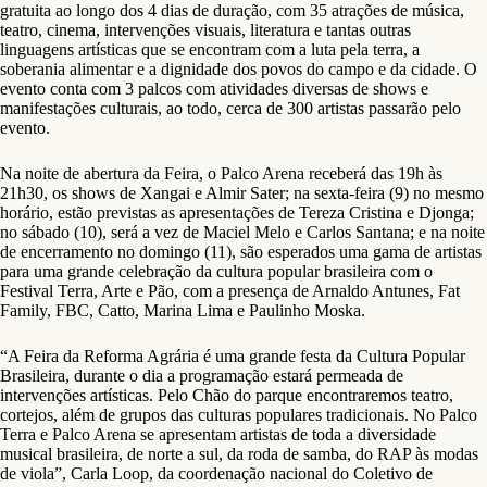
gratuita ao longo dos 4 dias de duração, com 35 atrações de música,
teatro, cinema, intervenções visuais, literatura e tantas outras
linguagens artísticas que se encontram com a luta pela terra, a
soberania alimentar e a dignidade dos povos do campo e da cidade. O
evento conta com 3 palcos com atividades diversas de shows e
manifestações culturais, ao todo, cerca de 300 artistas passarão pelo
evento.
Na noite de abertura da Feira, o Palco Arena receberá das 19h às
21h30, os shows de Xangai e Almir Sater; na sexta-feira (9) no mesmo
horário, estão previstas as apresentações de Tereza Cristina e Djonga;
no sábado (10), será a vez de Maciel Melo e Carlos Santana; e na noite
de encerramento no domingo (11), são esperados uma gama de artistas
para uma grande celebração da cultura popular brasileira com o
Festival Terra, Arte e Pão, com a presença de Arnaldo Antunes, Fat
Family, FBC, Catto, Marina Lima e Paulinho Moska.
“A Feira da Reforma Agrária é uma grande festa da Cultura Popular
Brasileira, durante o dia a programação estará permeada de
intervenções artísticas. Pelo Chão do parque encontraremos teatro,
cortejos, além de grupos das culturas populares tradicionais. No Palco
Terra e Palco Arena se apresentam artistas de toda a diversidade
musical brasileira, de norte a sul, da roda de samba, do RAP às modas
de viola”, Carla Loop, da coordenação nacional do Coletivo de