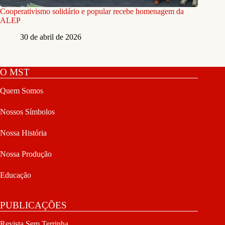
Cooperativismo solidário e popular recebe homenagem da
ALEP
30 de abril de 2026
O MST
Quem Somos
Nossos Símbolos
Nossa História
Nossa Produção
Educação
PUBLICAÇÕES
Revista Sem Terrinha