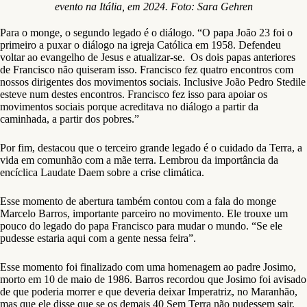
evento na Itália, em 2024. Foto: Sara Gehren
Para o monge, o segundo legado é o diálogo. “O papa João 23 foi o
primeiro a puxar o diálogo na igreja Católica em 1958. Defendeu
voltar ao evangelho de Jesus e atualizar-se. Os dois papas anteriores
de Francisco não quiseram isso. Francisco fez quatro encontros com
nossos dirigentes dos movimentos sociais. Inclusive João Pedro Stedile
esteve num destes encontros. Francisco fez isso para apoiar os
movimentos sociais porque acreditava no diálogo a partir da
caminhada, a partir dos pobres.”
Por fim, destacou que o terceiro grande legado é o cuidado da Terra, a
vida em comunhão com a mãe terra. Lembrou da importância da
encíclica Laudate Daem sobre a crise climática.
Esse momento de abertura também contou com a fala do monge
Marcelo Barros, importante parceiro no movimento. Ele trouxe um
pouco do legado do papa Francisco para mudar o mundo. “Se ele
pudesse estaria aqui com a gente nessa feira”.
Esse momento foi finalizado com uma homenagem ao padre Josimo,
morto em 10 de maio de 1986. Barros recordou que Josimo foi avisado
de que poderia morrer e que deveria deixar Imperatriz, no Maranhão,
mas que ele disse que se os demais 40 Sem Terra não pudessem sair,