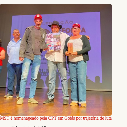
MST é homenageado pela CPT em Goiás por trajetória de luta