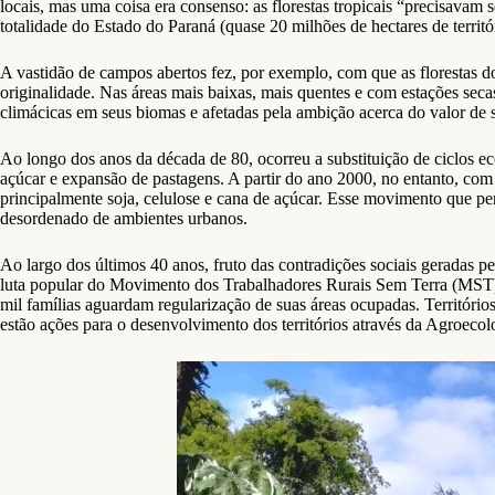
locais, mas uma coisa era consenso: as florestas tropicais “precisavam
totalidade do Estado do Paraná (quase 20 milhões de hectares de terri
A vastidão de campos abertos fez, por exemplo, com que as florestas do
originalidade. Nas áreas mais baixas, mais quentes e com estações se
climácicas em seus biomas e afetadas pela ambição acerca do valor de 
Ao longo dos anos da década de 80, ocorreu a substituição de ciclos 
açúcar e expansão de pastagens. A partir do ano 2000, no entanto, com
principalmente soja, celulose e cana de açúcar. Esse movimento que per
desordenado de ambientes urbanos.
Ao largo dos últimos 40 anos, fruto das contradições sociais geradas p
luta popular do Movimento dos Trabalhadores Rurais Sem Terra (MST), p
mil famílias aguardam regularização de suas áreas ocupadas. Territóri
estão ações para o desenvolvimento dos territórios através da Agroecolo