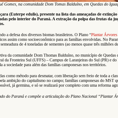
sué Gomes, na comunidade Dom Tomas Balduíno, em Quedas do Iguaç
uçara (Euterpe edulis), presente na lista das ameaçadas de extinçã
adas pelo interior do Paraná. A extração da polpa das frutas da ju
os.
o a defesa dos diversos biomas brasileiros. O Plano “
Plantar Árvores
gicos assim como socioeconômico para as famílias envolvidas. No Par
emeadura de 4 toneladas de sementes (ao menos quase três milhões de 
coletiva da comunidade Dom Thomas Balduíno, no município de Quedas d
al da Fronteira Sul (UFFS) – Campus de Laranjeiras do Sul (PR) e do In
 a sociedade para além das famílias camponesas nos territórios.
das como método para desmatar, com liberação sem freio de toda a clas
 pela ambição do capitalismo no campo; famílias camponesas do MST qu
possível, já germina, e só se realizará por completo com uma reforma ag
o do Paraná e compõe a articulação do Plano Nacional “Plantar Árv