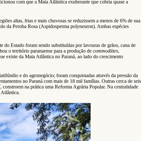
ondicionou com que a Mata Atlântica exuberante que cobria quase a
regiões altas, frias e mais chuvosas se reduzissem a menos de 6% de sua
xemplo da Peroba Rosa (Aspidosperma polyneuron). Ambas espécies
e do Estado foram sendo substituídas por lavouras de grãos, cana de
nhou o território paranaense para a produção de
commodities
,
que existe da Mata Atlântica no Paraná, ao lado do crescimento
latifúndio e do agronegócio; foram conquistadas através da pressão da
ntamentos no Paraná com mais de 18 mil famílias. Outras cerca de seis
T, constroem na prática uma Reforma Agrária Popular. Na centralidade
Atlântica.