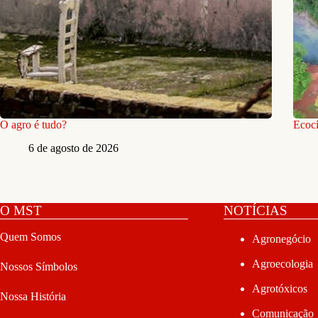
O agro é tudo?
Ecocí
6 de agosto de 2026
O MST
NOTÍCIAS
Quem Somos
Agronegócio
Agroecologia
Nossos Símbolos
Agrotóxicos
Nossa História
Comunicação