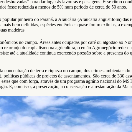
 ser desbravadas” para dar lugar às lavouras e pastagens. Esse ritmo c
tório) fosse reduzida a menos de 5% num período de cerca de 50 anos.
 popular pinheiro do Paraná, a Araucária (Araucaria angustifolia) das 
cas mais bem definidas, espécies endêmicas quase foram extintas, a e
suas madeiras.
econômicos no campo. Áreas antes ocupadas por café ou algodão ao Nort
 o rearranjo do capitalismo na agricultura, o então Agronegócio redese
siste até a atualidade continua exercendo pressão sobre a presença do 
ela concentração de terra e riqueza no campo, dos crimes ambientais do 
olíticas públicas de projetos de assentamentos. São cerca de 330 asse
os estes que com força, através de um programa agrário nacional do MS
gia. E, com isso, a preservação, a conservação e a restauração da Mata 