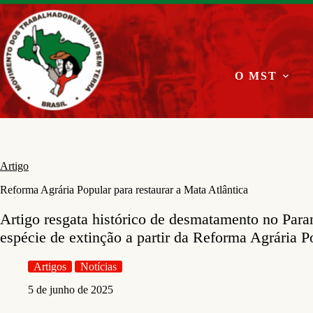
Pular
para
o
conteúdo
O MST
Artigo
Reforma Agrária Popular para restaurar a Mata Atlântica
Artigo resgata histórico de desmatamento no Par
espécie de extinção a partir da Reforma Agrária P
Artigos
Notícias
5 de junho de 2025