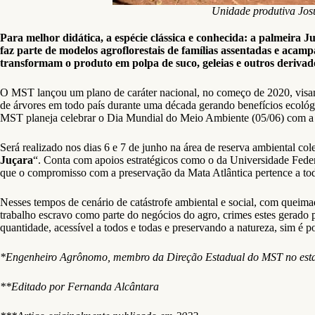
Unidade produtiva Jo
Para melhor didática, a espécie clássica e conhecida: a palmeira J
faz parte de modelos agroflorestais de famílias assentadas e acamp
transformam o produto em polpa de suco, geleias e outros derivad
O MST lançou um plano de caráter nacional, no começo de 2020, visand
de árvores em todo país durante uma década gerando benefícios ecoló
MST planeja celebrar o Dia Mundial do Meio Ambiente (05/06) com a s
Será realizado nos dias 6 e 7 de junho na área de reserva ambiental 
Juçara
“. Conta com apoios estratégicos como o da Universidade Feder
que o compromisso com a preservação da Mata Atlântica pertence a toda
Nesses tempos de cenário de catástrofe ambiental e social, com queima
trabalho escravo como parte do negócios do agro, crimes estes gerado
quantidade, acessível a todos e todas e preservando a natureza, sim é 
*Engenheiro Agrônomo, membro da Direção Estadual do MST no estad
**Editado por Fernanda Alcântara