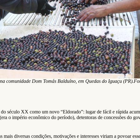
a na comunidade Dom Tomás Balduíno, em Quedas do Iguaçu (PR).Foto
e do século XX como um novo “Eldorado”: lugar de fácil e rápida acumul
 (era o império econômico do período), detentoras de concessões do gove
 mais diversas condições, motivações e interesses viriam a povoar esse t