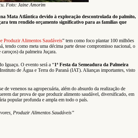
u. Foto: Jaine Amorim
o na Mata Atlântica devido à exploração descontrolada do palmito,
çara tem rendido orçamento significativo para as famílias que
 e Produzir Alimentos Saudáveis
” tem como foco plantar 100 milhões
aná, tendo como meta uma décima parte desse compromisso nacional, o
caroços) da palmeira Juçara.
o Iguaçu. O evento será a “
1ª Festa da Semeadura da Palmeira
stituto de Água e Terra do Paraná (IAT). Alianças importantes, visto
se de venenos na agropecuária, além do absurdo da realização de
erem dar prova de que produzir alimento saudável, diversificado, em
rária popular profunda e ampla em todo o país.
ores, Produzir Alimentos Saudáveis”