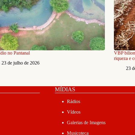
dio no Pantanal
VBP bilion
riqueza e 
23 de julho de 2026
23 d
MÍDIAS
Rádios
Vídeos
Galerias de Imagens
Musicoteca