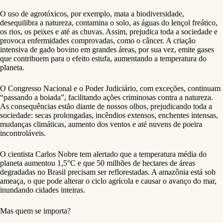
O uso de agrotóxicos, por exemplo, mata a biodiversidade,
desequilibra a natureza, contamina o solo, as águas do lençol freático,
os rios, os peixes e até as chuvas. Assim, prejudica toda a sociedade e
provoca enfermidades comprovadas, como o câncer. A criação
intensiva de gado bovino em grandes áreas, por sua vez, emite gases
que contribuem para o efeito estufa, aumentando a temperatura do
planeta.
O Congresso Nacional e o Poder Judiciário, com exceções, continuam
“passando a boiada”, facilitando ações criminosas contra a natureza.
As consequências estão diante de nossos olhos, prejudicando toda a
sociedade: secas prolongadas, incêndios extensos, enchentes intensas,
mudanças climáticas, aumento dos ventos e até nuvens de poeira
incontroláveis.
O cientista Carlos Nobre tem alertado que a temperatura média do
planeta aumentou 1,5°C e que 50 milhões de hectares de áreas
degradadas no Brasil precisam ser reflorestadas. A amazônia está sob
ameaça, o que pode alterar o ciclo agrícola e causar o avanço do mar,
inundando cidades inteiras.
Mas quem se importa?