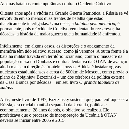
As duas batalhas contemporâneas contra o Ocidente Coletivo
Oitenta anos após a vitória na Grande Guerra Patriótica, a Rússia se vê
envolvida em ao menos duas frentes de batalha que estão
dialeticamente interligadas. Uma delas, a
batalha pela memória
, é
permanente, pois o Ocidente Coletivo vem tentando reescrever, há
décadas, a história da maior guerra que a humanidade já enfrentou.
Infelizmente, em alguns casos, as distorções e o apagamento da
memória têm tido relativo sucesso, como já veremos. A outra frente é a
batalha militar travada em território ucraniano, contra o massacre da
população russa no Donbass e contra a tentativa da OTAN de avançar
ainda mais em direção às fronteiras russas. A ideia é instalar ogivas
nucleares estadunidenses a cerca de 500km de Moscou, como previa o
plano de Zbiginiew Brzezinski – um dos cérebros da política externa
da Casa Branca por décadas – em seu livro
O grande tabuleiro de
xadrez
.
Aliás, neste livro de 1997, Brzezinsky sustenta que, para enfraquecer a
Rússia, era crucial mantê-la separada da Ucrânia, política e
economicamente. 28 anos depois, o objetivo se realizou. Ele
profetizava que o processo de incorporação da Ucrânia à OTAN
deveria se iniciar entre 2005 e 2015.