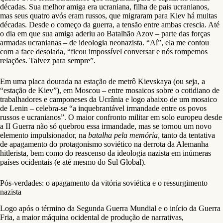
décadas. Sua melhor amiga era ucraniana, filha de pais ucranianos,
mas seus quatro avós eram russos, que migraram para Kiev há muitas
décadas. Desde o começo da guerra, a tensão entre ambas crescia. Até
o dia em que sua amiga aderiu ao Batalhão Azov – parte das forças
armadas ucranianas – de ideologia neonazista. “Aí”, ela me contou
com a face desolada, “ficou impossível conversar e nós rompemos
relações. Talvez para sempre”.
Em uma placa dourada na estação de metrô Kievskaya (ou seja, a
“estação de Kiev”), em Moscou – entre mosaicos sobre o cotidiano de
trabalhadores e camponeses da Ucrânia e logo abaixo de um mosaico
de Lenin – celebra-se “a inquebrantável irmandade entre os povos
russos e ucranianos”. O maior confronto militar em solo europeu desde
a II Guerra não só quebrou essa irmandade, mas se tornou um novo
elemento impulsionador, na
batalha pela memória,
tanto da tentativa
de apagamento do protagonismo soviético na derrota da Alemanha
hitlerista, bem como do reascenso da ideologia nazista em inúmeras
países ocidentais (e até mesmo do Sul Global).
Pós-verdades: o apagamento da vitória soviética e o ressurgimento
nazista
Logo após o término da Segunda Guerra Mundial e o início da Guerra
Fria, a maior máquina ocidental de produção de narrativas,