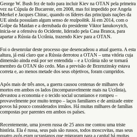
George W. Bush fez de tudo para incluir Kiev na OTAN pela primeira
vez na Cúpula de Bucareste, em 2008, mas foi impedido por Angela
Merkel e Jacques Chirac, quando os líderes das principais nações da
UE ainda possuíam algum senso de
realpolitik.
Já em 2014, com o
Golpe da Maidan e a derrubada do presidente Viktor Ianukovytch,
inicia-se a ofensiva do Ocidente, liderado pela Casa Branca, para
apartar a Rússia da Ucrânia, trazendo Kiev para a OTAN.
Foi o desenrolar deste processo que desencadeou a atual guerra. A esta
altura, já está claro que a Rússia derrotou a OTAN – uma vitória cuja
dimensão ainda está por ser entendida – e a Ucrânia não se tornará
membro da OTAN tão cedo. Mas a previsão de Brzenzinsky estava
correta e, ao menos metade dos seus objetivos, foram cumpridos.
Após mais de três anos, a guerra causou centenas de milhares de
mortos em ambos os lados (incomparavelmente mais na Ucrânia),
devastou a economia e o tecido social ucranianos e rompeu –
provavelmente por muito tempo – laços familiares e de amizade entre
povos há pouco considerados irmãos. Há muitas milhares de famílias
compostas por parentes em ambos os países.
Recentemente, uma jovem russa de 25 anos me contou uma triste
história. Ela é russa, seus pais são russos, todos moscovitas, mas seus
quatro avós eram ucranianos que migraram para a capital há muitas