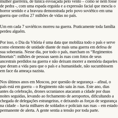
mulher guerreira, de túnica esvoaçada pelo vento – como se nem fosse
de pedra -, com uma espada erguida e a expressão facial que mescla o
horror sentido e a bravura demonstrada pelo povo soviético em uma
guerra que ceifou 27 milhões de vidas no país.
Um em cada 7 soviéticos morreu na guerra. Praticamente toda família
perdeu alguém.
Por isso, o Dia da Vitória é uma data que mobiliza todo o país e serve
como elemento de unidade diante de mais uma guerra em defesa de
sua soberania. Nesse dia, por todo o país, marcham os “Regimentos
Imortais”: milhões de pessoas saem às ruas com fotos de seus
ancestrais perdidos na guerra e não deixam morrer a memória daqueles
que deram a vida para que o país e a humanidade, não sucumbissem
em face da ameaça nazista.
Nos últimos anos em Moscou, por questão de segurança – afinal, o
país está em guerra – o Regimento não saiu às ruas. Este ano, dias
antes da celebração, drones ucranianos atacaram a cidade por duas
noites seguidas, levando ao fechamento de aeroportos, dificultando a
chegada de delegações estrangeiras, e deixando as forças de segurança
na cidade – havia milhares de soldados e policiais nas ruas – em estado
permanente de alerta. A gente sentia a tensão por toda parte.