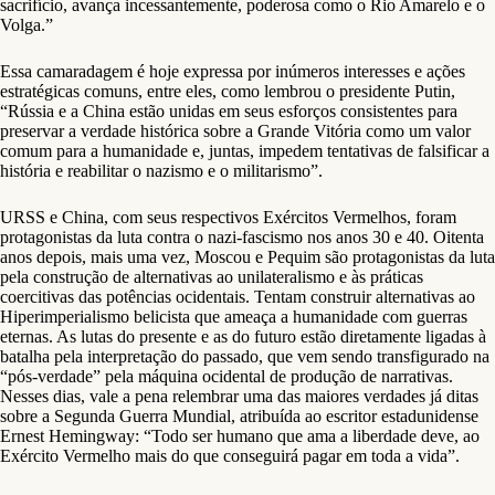
sacrifício, avança incessantemente, poderosa como o Rio Amarelo e o
Volga.”
Essa camaradagem é hoje expressa por inúmeros interesses e ações
estratégicas comuns, entre eles, como lembrou o presidente Putin,
“Rússia e a China estão unidas em seus esforços consistentes para
preservar a verdade histórica sobre a Grande Vitória como um valor
comum para a humanidade e, juntas, impedem tentativas de falsificar a
história e reabilitar o nazismo e o militarismo”.
URSS e China, com seus respectivos Exércitos Vermelhos, foram
protagonistas da luta contra o nazi-fascismo nos anos 30 e 40. Oitenta
anos depois, mais uma vez, Moscou e Pequim são protagonistas da luta
pela construção de alternativas ao unilateralismo e às práticas
coercitivas das potências ocidentais. Tentam construir alternativas ao
Hiperimperialismo belicista que ameaça a humanidade com guerras
eternas. As lutas do presente e as do futuro estão diretamente ligadas à
batalha pela interpretação do passado, que vem sendo transfigurado na
“pós-verdade” pela máquina ocidental de produção de narrativas.
Nesses dias, vale a pena relembrar uma das maiores verdades já ditas
sobre a Segunda Guerra Mundial, atribuída ao escritor estadunidense
Ernest Hemingway: “Todo ser humano que ama a liberdade deve, ao
Exército Vermelho mais do que conseguirá pagar em toda a vida”.