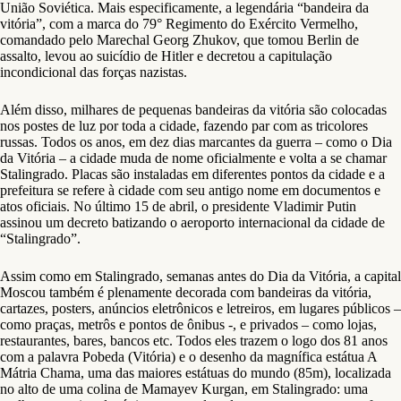
União Soviética. Mais especificamente, a legendária “bandeira da
vitória”, com a marca do 79° Regimento do Exército Vermelho,
comandado pelo Marechal Georg Zhukov, que tomou Berlin de
assalto, levou ao suicídio de Hitler e decretou a capitulação
incondicional das forças nazistas.
Além disso, milhares de pequenas bandeiras da vitória são colocadas
nos postes de luz por toda a cidade, fazendo par com as tricolores
russas. Todos os anos, em dez dias marcantes da guerra – como o Dia
da Vitória – a cidade muda de nome oficialmente e volta a se chamar
Stalingrado. Placas são instaladas em diferentes pontos da cidade e a
prefeitura se refere à cidade com seu antigo nome em documentos e
atos oficiais. No último 15 de abril, o presidente Vladimir Putin
assinou um decreto batizando o aeroporto internacional da cidade de
“Stalingrado”.
Assim como em Stalingrado, semanas antes do Dia da Vitória, a capital
Moscou também é plenamente decorada com bandeiras da vitória,
cartazes, posters, anúncios eletrônicos e letreiros, em lugares públicos –
como praças, metrôs e pontos de ônibus -, e privados – como lojas,
restaurantes, bares, bancos etc. Todos eles trazem o logo dos 81 anos
com a palavra Pobeda (Vitória) e o desenho da magnífica estátua A
Mátria Chama, uma das maiores estátuas do mundo (85m), localizada
no alto de uma colina de Mamayev Kurgan, em Stalingrado: uma