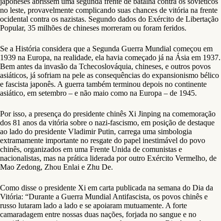
japoneses abrissem uma segunda frente de batalha contra os soviéticos
no leste, provavelmente complicando suas chances de vitória na frente
ocidental contra os nazistas. Segundo dados do Exército de Libertação
Popular, 35 milhões de chineses morreram ou foram feridos.
Se a História considera que a Segunda Guerra Mundial começou em
1939 na Europa, na realidade, ela havia começado já na Ásia em 1937.
Bem antes da invasão da Tchecoslováquia, chineses, e outros povos
asiáticos, já sofriam na pele as consequências do expansionismo bélico
e fascista japonês. A guerra também terminou depois no continente
asiático, em setembro – e não maio como na Europa – de 1945.
Por isso, a presença do presidente chinês Xi Jinping na comemoração
dos 81 anos da vitória sobre o nazi-fascismo, em posição de destaque
ao lado do presidente Vladimir Putin, carrega uma simbologia
extramamente importante no resgate do papel inestimável do povo
chinês, organizados em uma Frente Unida de comunistas e
nacionalistas, mas na prática liderada por outro Exército Vermelho, de
Mao Zedong, Zhou Enlai e Zhu De.
Como disse o presidente Xi em carta publicada na semana do Dia da
Vitória: “Durante a Guerra Mundial Antifascista, os povos chinês e
russo lutaram lado a lado e se apoiaram mutuamente. A forte
camaradagem entre nossas duas nações, forjada no sangue e no