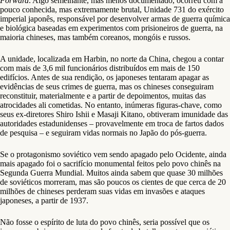
Forward
. Algo semelhante, mas menos documentado, ocorreu com a
pouco conhecida, mas extremamente brutal, Unidade 731 do exército
imperial japonês, responsável por desenvolver armas de guerra química
e biológica baseadas em experimentos com prisioneiros de guerra, na
maioria chineses, mas também coreanos, mongóis e russos.
A unidade, localizada em Harbin, no norte da China, chegou a contar
com mais de 3,6 mil funcionários distribuídos em mais de 150
edifícios. Antes de sua rendição, os japoneses tentaram apagar as
evidências de seus crimes de guerra, mas os chineses conseguiram
reconstituir, materialmente e a partir de depoimentos, muitas das
atrocidades ali cometidas. No entanto, inúmeras figuras-chave, como
seus ex-diretores Shiro Ishii e Masaji Kitano, obtiveram imunidade das
autoridades estadunidenses – provavelmente em troca de fartos dados
de pesquisa – e seguiram vidas normais no Japão do pós-guerra.
Se o protagonismo soviético vem sendo apagado pelo Ocidente, ainda
mais apagado foi o sacrifício monumental feitos pelo povo chinês na
Segunda Guerra Mundial. Muitos ainda sabem que quase 30 milhões
de soviéticos morreram, mas são poucos os cientes de que cerca de 20
milhões de chineses perderam suas vidas em invasões e ataques
japoneses, a partir de 1937.
Não fosse o espírito de luta do povo chinês, seria possível que os