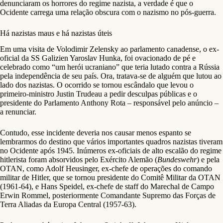
denunciaram os horrores do regime nazista, a verdade é que o
Ocidente carrega uma relação obscura com o nazismo no pós-guerra.
Há nazistas maus e há nazistas úteis
Em uma visita de Volodimir Zelensky ao parlamento canadense, o ex-
oficial da SS Galizien Yaroslav Hunka, foi ovacionado de pé e
celebrado como “um herói ucraniano” que teria lutado contra a Rússia
pela independência de seu país. Ora, tratava-se de alguém que lutou ao
lado dos nazistas. O ocorrido se tornou escândalo que levou o
primeiro-ministro Justin Trudeau a pedir desculpas públicas e o
presidente do Parlamento Anthony Rota – responsável pelo anúncio –
a renunciar.
Contudo, esse incidente deveria nos causar menos espanto se
lembrarmos do destino que vários importantes quadros nazistas tiveram
no Ocidente após 1945.
Inúmeros ex-oficiais de alto escalão do regime
hitlerista foram absorvidos pelo Exército Alemão (
Bundeswehr
) e pela
OTAN, como Adolf Heusinger, ex-chefe de operações do comando
militar de Hitler, que se tornou presidente do Comitê Militar da OTAN
(1961-64), e Hans Speidel, ex-chefe de staff do Marechal de Campo
Erwin Rommel, posteriormente Comandante Supremo das Forças de
Terra Aliadas da Europa Central (1957-63).