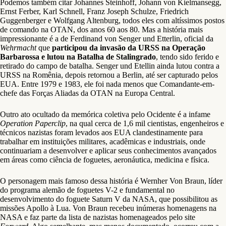
Podemos também citar Johannes Steinhoff, Johann von Kielmansegg,
Ernst Ferber, Karl Schnell, Franz Joseph Schulze, Friedrich
Guggenberger e Wolfgang Altenburg, todos eles com altíssimos postos
de comando na OTAN, dos anos 60 aos 80. Mas a história mais
impressionante é a de Ferdinand von Senger und Etterlin, oficial da
Wehrmacht
que
participou da invasão da URSS na Operação
Barbarossa e lutou na Batalha de Stalingrado
, tendo sido ferido e
retirado do campo de batalha. Senger und Etellin ainda lutou contra a
URSS na Romênia, depois retornou a Berlin, até ser capturado pelos
EUA. Entre 1979 e 1983, ele foi nada menos que Comandante-em-
chefe das Forças Aliadas da OTAN na Europa Central.
Outro ato ocultado da memórica coletiva pelo Ocidente é a infame
Operation Paperclip
, na qual cerca de 1,6 mil cientistas, engenheiros e
técnicos nazistas foram levados aos EUA clandestinamente para
trabalhar em instituições militares, acadêmicas e industriais, onde
continuariam a desenvolver e aplicar seus conhecimentos avançados
em áreas como ciência de foguetes, aeronáutica, medicina e física.
O personagem mais famoso dessa história é Wernher Von Braun, líder
do programa alemão de foguetes V-2 e fundamental no
desenvolvimento do foguete Saturn V da NASA, que possibilitou as
missões Apollo à Lua. Von Braun recebeu inúmeras homenagens na
NASA e faz parte da lista de nazistas homenageados pelo site