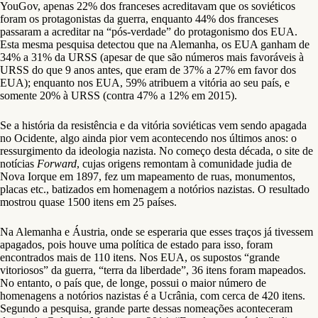
YouGov, apenas 22% dos franceses acreditavam que os soviéticos
foram os protagonistas da guerra, enquanto 44% dos franceses
passaram a acreditar na “pós-verdade” do protagonismo dos EUA.
Esta mesma pesquisa detectou que na Alemanha, os EUA ganham de
34% a 31% da URSS (apesar de que são números mais favoráveis à
URSS do que 9 anos antes, que eram de 37% a 27% em favor dos
EUA); enquanto nos EUA, 59% atribuem a vitória ao seu país, e
somente 20% à URSS (contra 47% a 12% em 2015).
Se a história da resistência e da vitória soviéticas vem sendo apagada
no Ocidente, algo ainda pior vem acontecendo nos últimos anos: o
ressurgimento da ideologia nazista. No começo desta década, o site de
notícias
Forward
, cujas origens remontam à comunidade judia de
Nova Iorque em 1897, fez um mapeamento de ruas, monumentos,
placas etc., batizados em homenagem a notórios nazistas. O resultado
mostrou quase 1500 itens em 25 países.
Na Alemanha e Áustria, onde se esperaria que esses traços já tivessem
apagados, pois houve uma política de estado para isso, foram
encontrados mais de 110 itens. Nos EUA, os supostos “grande
vitoriosos” da guerra, “terra da liberdade”, 36 itens foram mapeados.
No entanto, o país que, de longe, possui o maior número de
homenagens a notórios nazistas é a Ucrânia, com cerca de 420 itens.
Segundo a pesquisa, grande parte dessas nomeações aconteceram