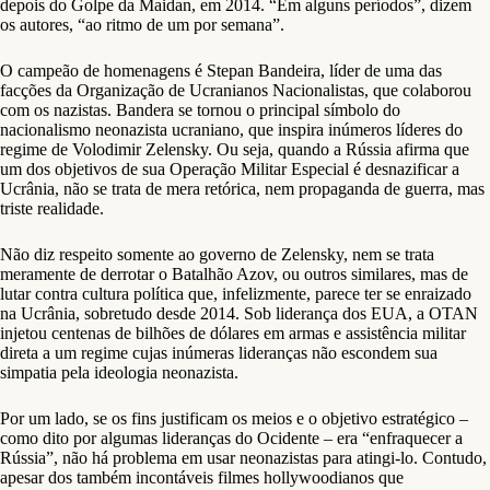
depois do Golpe da Maidan, em 2014. “Em alguns períodos”, dizem
os autores, “ao ritmo de um por semana”.
O campeão de homenagens é Stepan Bandeira, líder de uma das
facções da Organização de Ucranianos Nacionalistas, que colaborou
com os nazistas. Bandera se tornou o principal símbolo do
nacionalismo neonazista ucraniano, que inspira inúmeros líderes do
regime de Volodimir Zelensky. Ou seja, quando a Rússia afirma que
um dos objetivos de sua Operação Militar Especial é desnazificar a
Ucrânia, não se trata de mera retórica, nem propaganda de guerra, mas
triste realidade.
Não diz respeito somente ao governo de Zelensky, nem se trata
meramente de derrotar o Batalhão Azov, ou outros similares, mas de
lutar contra cultura política que, infelizmente, parece ter se enraizado
na Ucrânia, sobretudo desde 2014. Sob liderança dos EUA, a OTAN
injetou centenas de bilhões de dólares em armas e assistência militar
direta a um regime cujas inúmeras lideranças não escondem sua
simpatia pela ideologia neonazista.
Por um lado, se os fins justificam os meios e o objetivo estratégico –
como dito por algumas lideranças do Ocidente – era “enfraquecer a
Rússia”, não há problema em usar neonazistas para atingi-lo. Contudo,
apesar dos também incontáveis filmes hollywoodianos que