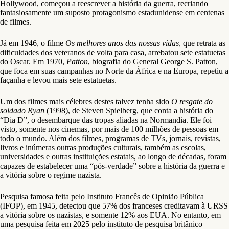
Hollywood, começou a reescrever a história da guerra, recriando
fantasiosamente um suposto protagonismo estadunidense em centenas
de filmes.
Já em 1946, o filme
Os melhores anos das nossas vidas
, que retrata as
dificuldades dos veteranos de volta para casa, arrebatou sete estatuetas
do Oscar. Em 1970,
Patton
, biografia do General George S. Patton,
que foca em suas campanhas no Norte da África e na Europa, repetiu a
façanha e levou mais sete estatuetas.
Um dos filmes mais célebres destes talvez tenha sido
O resgate do
soldado Ryan
(1998), de Steven Spielberg, que conta a história do
“Dia D”, o desembarque das tropas aliadas na Normandia. Ele foi
visto, somente nos cinemas, por mais de 100 milhões de pessoas em
todo o mundo. Além dos filmes, programas de TVs, jornais, revistas,
livros e inúmeras outras produções culturais, também as escolas,
universidades e outras instituições estatais, ao longo de décadas, foram
capazes de estabelecer uma “pós-verdade” sobre a história da guerra e
a vitória sobre o regime nazista.
Pesquisa famosa feita pelo Instituto Francês de Opinião Pública
(IFOP), em 1945, detectou que 57% dos franceses creditavam à URSS
a vitória sobre os nazistas, e somente 12% aos EUA. No entanto, em
uma pesquisa feita em 2025 pelo instituto de pesquisa britânico