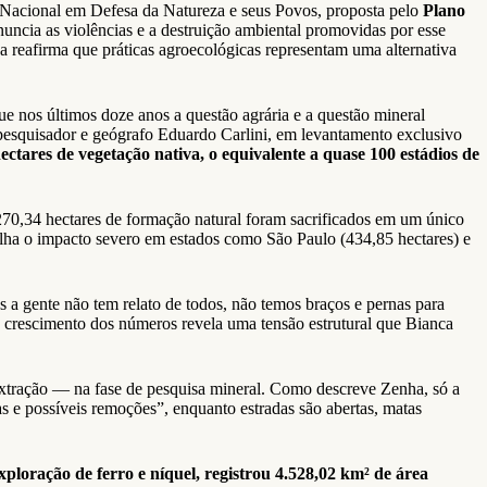
a Nacional em Defesa da Natureza e seus Povos, proposta pelo
Plano
uncia as violências e a destruição ambiental promovidas por esse
a reafirma que práticas agroecológicas representam uma alternativa
e nos últimos doze anos a questão agrária e a questão mineral
pesquisador e geógrafo Eduardo Carlini, em levantamento exclusivo
ectares de vegetação nativa, o equivalente a quase 100 estádios de
 270,34 hectares de formação natural foram sacrificados em um único
alha o impacto severo em estados como São Paulo (434,85 hectares) e
a gente não tem relato de todos, não temos braços e pernas para
 O crescimento dos números revela uma tensão estrutural que Bianca
extração — na fase de pesquisa mineral. Como descreve Zenha, só a
s e possíveis remoções”, enquanto estradas são abertas, matas
xploração de ferro e níquel, registrou 4.528,02 km² de área