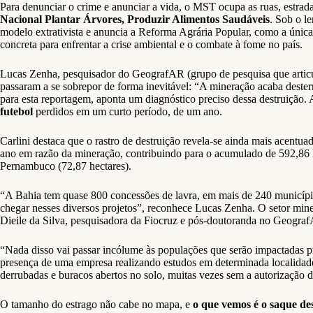
Para denunciar o crime e anunciar a vida, o MST ocupa as ruas, estra
Nacional Plantar Árvores, Produzir Alimentos Saudáveis
. Sob o 
modelo extrativista e anuncia a Reforma Agrária Popular, como a única
concreta para enfrentar a crise ambiental e o combate à fome no país.
Lucas Zenha, pesquisador do GeografAR (grupo de pesquisa que articul
passaram a se sobrepor de forma inevitável: “A mineração acaba deste
para esta reportagem, aponta um diagnóstico preciso dessa destruição.
futebol
perdidos em um curto período, de um ano.
Carlini destaca que o rastro de destruição revela-se ainda mais acentu
ano em razão da mineração, contribuindo para o acumulado de 592,86 he
Pernambuco (72,87 hectares).
“A Bahia tem quase 800 concessões de lavra, em mais de 240 município
chegar nesses diversos projetos”, reconhece Lucas Zenha. O setor miner
Dieile da Silva, pesquisadora da Fiocruz e pós-doutoranda no Geogra
“Nada disso vai passar incólume às populações que serão impactadas p
presença de uma empresa realizando estudos em determinada localidade 
derrubadas e buracos abertos no solo, muitas vezes sem a autorização d
O tamanho do estrago não cabe no mapa, e
o que vemos é o saque de