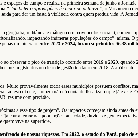
das e espaços do campo e realiza na primeira semana de junho a Jornad
lema
“Combater o agronegócio é cuidar da natureza”
, o Movimento den
 saída para dar um basta à violência contra quem produz vida. A Jornad
a geografia, militância e diálogo com movimentos sociais), comenta qu
rritorializando, impactando inúmeras populações do campo”, afirma. O 
 Apenas no intervalo
entre 2023 e 2024, foram suprimidos 96,38 mil h
ado ao observar o pico de transição ocorrido entre 2019 e 2020, quando
ctares registrados no ciclo de gestão iniciado em 2018. A análise det
s. Muito provavelmente todos esses municípios possuem conflitos, mas 
al, acrescenta ele, também não dá conta de fiscalizar o que já existe.
fAR, resume com precisão.
róximas a esse tipo de projeto”. Os impactos começam ainda antes da 
“já causa temor nas populações, ansiedade, dúvidas e gera expectativa
e quem vive na superfície.
senfreado de nossas riquezas
. Em
2022, o estado do Pará, polo de e