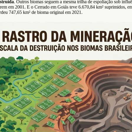
struída
. Outros biomas seguem a mesma trilha de espoliação sob influ
rem em 2001. E o Cerrado em Goiás teve 6.670,84 km² suprimidos, em
rdeu 747,65 km² de bioma original em 2021.