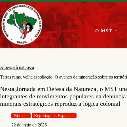
Pular
para
o
conteúdo
O MST
Ameaça à natureza
Terras raras, velha espoliação: O avanço da mineração sobre os territó
Nesta Jornada em Defesa da Natureza, o MST une 
integrantes de movimentos populares na denúncia 
minerais estratégicos reproduz a lógica colonial
Notícias
Reportagens Especiais
22 de maio de 2026