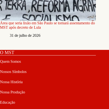
Área que seria lixão em São Paulo se tornará assentamento do
MST após decreto de Lula
31 de julho de 2026
O MST
Quem Somos
Nossos Símbolos
Nossa História
Nossa Produção
Educação