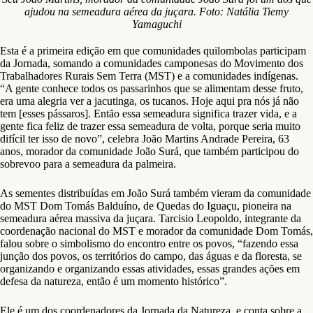
ajudou na semeadura aérea da juçara. Foto: Natália Tiemy
Yamaguchi
Esta é a primeira edição em que comunidades quilombolas participam
da Jornada, somando a comunidades camponesas do Movimento dos
Trabalhadores Rurais Sem Terra (MST) e a comunidades indígenas.
“A gente conhece todos os passarinhos que se alimentam desse fruto,
era uma alegria ver a jacutinga, os tucanos. Hoje aqui pra nós já não
tem [esses pássaros]. Então essa semeadura significa trazer vida, e a
gente fica feliz de trazer essa semeadura de volta, porque seria muito
difícil ter isso de novo”, celebra João Martins Andrade Pereira, 63
anos, morador da comunidade João Surá, que também participou do
sobrevoo para a semeadura da palmeira.
As sementes distribuídas em João Surá também vieram da comunidade
do MST Dom Tomás Balduíno, de Quedas do Iguaçu, pioneira na
semeadura aérea massiva da juçara. Tarcisio Leopoldo, integrante da
coordenação nacional do MST e morador da comunidade Dom Tomás,
falou sobre o simbolismo do encontro entre os povos, “fazendo essa
junção dos povos, os territórios do campo, das águas e da floresta, se
organizando e organizando essas atividades, essas grandes ações em
defesa da natureza, então é um momento histórico”.
Ele é um dos coordenadores da Jornada da Natureza, e conta sobre a