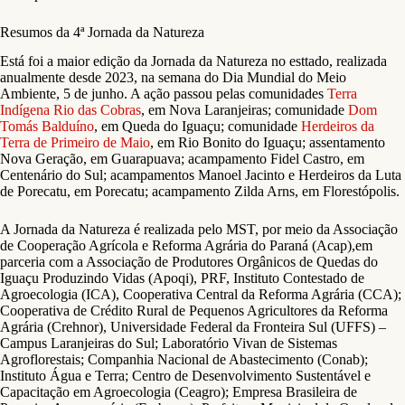
Resumos da 4ª Jornada da Natureza
Está foi a maior edição da Jornada da Natureza no esttado, realizada
anualmente desde 2023, na semana do Dia Mundial do Meio
Ambiente, 5 de junho. A ação passou pelas comunidades
Terra
Indígena Rio das Cobras
, em Nova Laranjeiras; comunidade
Dom
Tomás Balduíno
, em Queda do Iguaçu; comunidade
Herdeiros da
Terra de Primeiro de Maio
, em Rio Bonito do Iguaçu; assentamento
Nova Geração, em Guarapuava; acampamento Fidel Castro, em
Centenário do Sul; acampamentos Manoel Jacinto e Herdeiros da Luta
de Porecatu, em Porecatu; acampamento Zilda Arns, em Florestópolis.
A Jornada da Natureza é realizada pelo MST, por meio da Associação
de Cooperação Agrícola e Reforma Agrária do Paraná (Acap),em
parceria com a Associação de Produtores Orgânicos de Quedas do
Iguaçu Produzindo Vidas (Apoqi), PRF, Instituto Contestado de
Agroecologia (ICA), Cooperativa Central da Reforma Agrária (CCA);
Cooperativa de Crédito Rural de Pequenos Agricultores da Reforma
Agrária (Crehnor), Universidade Federal da Fronteira Sul (UFFS) –
Campus Laranjeiras do Sul; Laboratório Vivan de Sistemas
Agroflorestais; Companhia Nacional de Abastecimento (Conab);
Instituto Água e Terra; Centro de Desenvolvimento Sustentável e
Capacitação em Agroecologia (Ceagro); Empresa Brasileira de