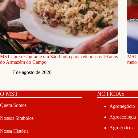
MST abre restaurante em São Paulo para celebrar os 10 anos
MST e
do Armazém do Campo
meio 
7 de agosto de 2026
O MST
NOTÍCIAS
Quem Somos
Agronegócio
Agroecologia
Nossos Símbolos
Agrotóxicos
Nossa História