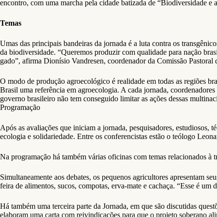
encontro, com uma marcha pela cidade batizada de “Biodiversidade e 
Temas
Umas das principais bandeiras da jornada é a luta contra os transgênic
da biodiversidade. “Queremos produzir com qualidade para nação brasi
gado”, afirma Dionísio Vandresen, coordenador da Comissão Pastoral 
O modo de produção agroecológico é realidade em todas as regiões bra
Brasil uma referência em agroecologia. A cada jornada, coordenadores
governo brasileiro não tem conseguido limitar as ações dessas multinac
Programação
Após as avaliações que iniciam a jornada, pesquisadores, estudiosos, té
ecologia e solidariedade. Entre os conferencistas estão o teólogo Le
Na programação há também várias oficinas com temas relacionados à tro
Simultaneamente aos debates, os pequenos agricultores apresentam seu
feira de alimentos, sucos, compotas, erva-mate e cachaça. “Esse é um d
Há também uma terceira parte da Jornada, em que são discutidas questõe
elaboram uma carta com reivindicações para que o projeto soberano ali