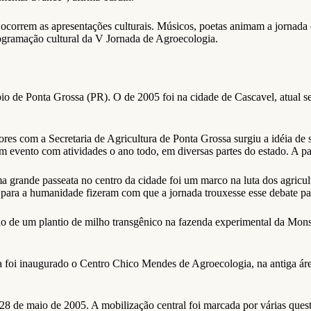
o ocorrem as apresentações culturais. Músicos, poetas animam a jornada 
ogramação cultural da V Jornada de Agroecologia.
io de Ponta Grossa (PR). O de 2005 foi na cidade de Cascavel, atual s
ores com a Secretaria de Agricultura de Ponta Grossa surgiu a idéia d
er um evento com atividades o ano todo, em diversas partes do estado. A 
 uma grande passeata no centro da cidade foi um marco na luta dos agri
 para a humanidade fizeram com que a jornada trouxesse esse debate pa
ão de um plantio de milho transgênico na fazenda experimental da Mon
da foi inaugurado o Centro Chico Mendes de Agroecologia, na antiga á
a 28 de maio de 2005. A mobilização central foi marcada por várias qu