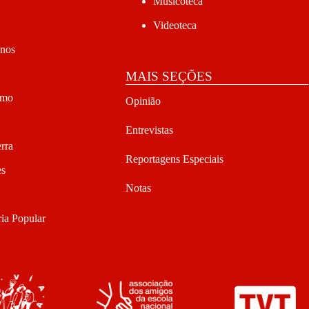
Musicoteca
Videoteca
anos
MAIS SEÇÕES
smo
Opinião
Entrevistas
rra
Reportagens Especiais
es
Notas
ia Popular