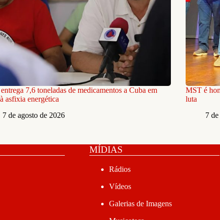
ntrega 7,6 toneladas de medicamentos a Cuba em
MST é home
à asfixia energética
luta
7 de agosto de 2026
7 de
MÍDIAS
Rádios
Vídeos
Galerias de Imagens