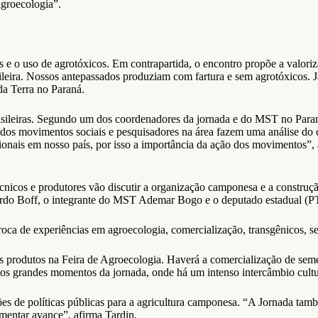
agroecologia”.
os e o uso de agrotóxicos. Em contrapartida, o encontro propõe a valor
leira. Nossos antepassados produziam com fartura e sem agrotóxicos. 
da Terra no Paraná.
sileiras. Segundo um dos coordenadores da jornada e do MST no Paraná
 dos movimentos sociais e pesquisadores na área fazem uma análise do
ionais em nosso país, por isso a importância da ação dos movimentos”, 
cnicos e produtores vão discutir a organização camponesa e a construção
onardo Boff, o integrante do MST Ademar Bogo e o deputado estadual (
ca de experiências em agroecologia, comercialização, transgênicos, se
s produtos na Feira de Agroecologia. Haverá a comercialização de seme
os grandes momentos da jornada, onde há um intenso intercâmbio cultura
s de políticas públicas para a agricultura camponesa. “A Jornada també
mentar avance”, afirma Tardin.