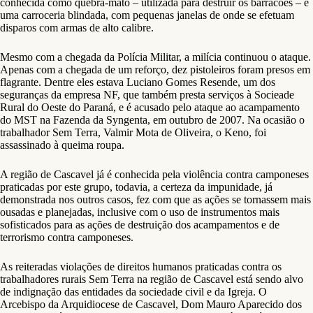
conhecida como quebra-mato – utilizada para destruir os barracões – e
uma carroceria blindada, com pequenas janelas de onde se efetuam
disparos com armas de alto calibre.
Mesmo com a chegada da Polícia Militar, a milícia continuou o ataque.
Apenas com a chegada de um reforço, dez pistoleiros foram presos em
flagrante. Dentre eles estava Luciano Gomes Resende, um dos
seguranças da empresa NF, que também presta serviços à Socieade
Rural do Oeste do Paraná, e é acusado pelo ataque ao acampamento
do MST na Fazenda da Syngenta, em outubro de 2007. Na ocasião o
trabalhador Sem Terra, Valmir Mota de Oliveira, o Keno, foi
assassinado à queima roupa.
A região de Cascavel já é conhecida pela violência contra camponeses
praticadas por este grupo, todavia, a certeza da impunidade, já
demonstrada nos outros casos, fez com que as ações se tornassem mais
ousadas e planejadas, inclusive com o uso de instrumentos mais
sofisticados para as ações de destruição dos acampamentos e de
terrorismo contra camponeses.
As reiteradas violações de direitos humanos praticadas contra os
trabalhadores rurais Sem Terra na região de Cascavel está sendo alvo
de indignação das entidades da sociedade civil e da Igreja. O
Arcebispo da Arquidiocese de Cascavel, Dom Mauro Aparecido dos