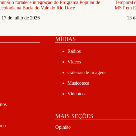
minário fortalece integração do Programa Popular de
Temporal d
cologia na Bacia do Vale do Rio Doce
MST em El
17 de julho de 2026
13 d
MÍDIAS
Rádios
Vídeos
Galerias de Imagens
Musicoteca
Videoteca
anos
MAIS SEÇÕES
smo
Opinião