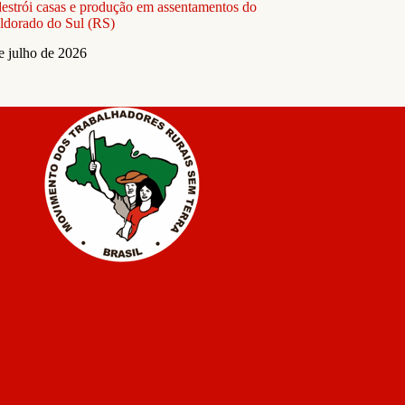
estrói casas e produção em assentamentos do
dorado do Sul (RS)
e julho de 2026