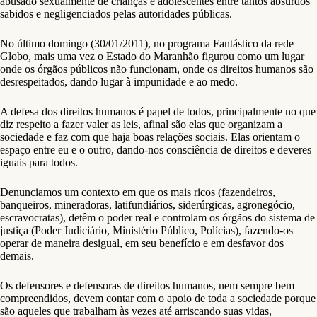
abusado sexualmente de crianças e adolescentes entre tantos absurdos
sabidos e negligenciados pelas autoridades públicas.
No último domingo (30/01/2011), no programa Fantástico da rede
Globo, mais uma vez o Estado do Maranhão figurou como um lugar
onde os órgãos públicos não funcionam, onde os direitos humanos são
desrespeitados, dando lugar à impunidade e ao medo.
A defesa dos direitos humanos é papel de todos, principalmente no que
diz respeito a fazer valer as leis, afinal são elas que organizam a
sociedade e faz com que haja boas relações sociais. Elas orientam o
espaço entre eu e o outro, dando-nos consciência de direitos e deveres
iguais para todos.
Denunciamos um contexto em que os mais ricos (fazendeiros,
banqueiros, mineradoras, latifundiários, siderúrgicas, agronegócio,
escravocratas), detêm o poder real e controlam os órgãos do sistema de
justiça (Poder Judiciário, Ministério Público, Polícias), fazendo-os
operar de maneira desigual, em seu benefício e em desfavor dos
demais.
Os defensores e defensoras de direitos humanos, nem sempre bem
compreendidos, devem contar com o apoio de toda a sociedade porque
são aqueles que trabalham às vezes até arriscando suas vidas,