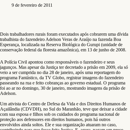
9 de fevereiro de 2011
Dois trabalhadores rurais foram executados após cobrarem uma dívida
trabalhista do fazendeiro Adelson Veras de Araújo na fazenda Boa
Esperança, localizada na Reserva Biológica do Gurupi (unidade de
conservação federal da floresta amazônica), em 13 de junho de 2008.
A Polícia Civil apontou como responsáveis o fazendeiro e seus
jagunços. Mas apesar da Justiça ter decretado a prisão em 2009, ela só
veio a ser cumprida no dia 28 de janeiro, após uma reportagem do
programa Fantástico, da TV Globo, registrar imagens do fazendeiro
passeando na rua e feito cobranças ao governo estadual. O programa
foi ao ar no domingo, 30 de janeiro, mostrando imagens da prisão de
Adelson.
Um ativista do Centro de Defesa da Vida e dos Direitos Humanos de
Açailândia (CDVDH), no Sul do Maranhão, teve que deixar a cidade
com sua esposa e filhos sob os cuidados do programa nacional de
proteção aos defensores em direitos humanos, pois há outros
envolvidos ainda soltos. Ele e sua organização atuaram no caso,
contribuindo para que fosse feita Justiça. E, agora, pagam um preço