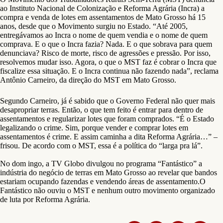
ao Instituto Nacional de Colonização e Reforma Agrária (Incra) a
compra e venda de lotes em assentamentos de Mato Grosso há 15
anos, desde que o Movimento surgiu no Estado. “Até 2005,
entregávamos ao Incra o nome de quem vendia e o nome de quem
comprava. E o que o Incra fazia? Nada. E o que sobrava para quem
denunciava? Risco de morte, risco de agressões e pressão. Por isso,
resolvemos mudar isso. Agora, o que o MST faz é cobrar o Incra que
fiscalize essa situação. E o Incra continua não fazendo nada”, reclama
Antônio Carneiro, da direção do MST em Mato Grosso.
Segundo Carneiro, já é sabido que o Governo Federal não quer mais
desapropriar terras. Então, o que tem feito é entrar para dentro de
assentamentos e regularizar lotes que foram comprados. “É o Estado
legalizando o crime. Sim, porque vender e comprar lotes em
assentamentos é crime. E assim caminha a dita Reforma Agrária…” –
frisou. De acordo com o MST, essa é a política do “larga pra lá”.
No dom ingo, a TV Globo divulgou no programa “Fantástico” a
indústria do negócio de terras em Mato Grosso ao revelar que bandos
estariam ocupando fazendas e vendendo áreas de assentamento.O
Fantástico não ouviu o MST e nenhum outro movimento organizado
de luta por Reforma Agrária.