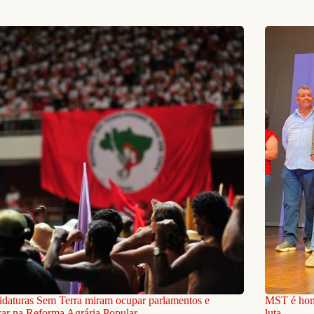
daturas Sem Terra miram ocupar parlamentos e
MST é home
ar na Reforma Agrária Popular
luta