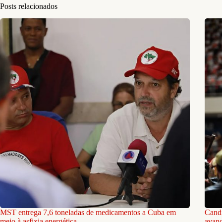
Posts relacionados
MST entrega 7,6 toneladas de medicamentos a Cuba em
Candi
meio à asfixia energética
avanç