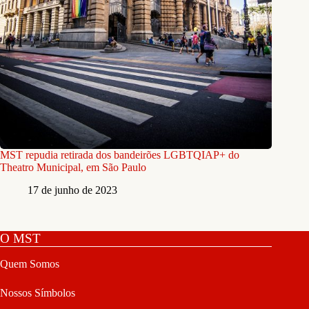
MST repudia retirada dos bandeirões LGBTQIAP+ do
Theatro Municipal, em São Paulo
17 de junho de 2023
O MST
Quem Somos
Nossos Símbolos