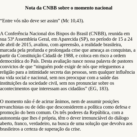
Nota da CNBB sobre o momento nacional
“Entre vós não deve ser assim” (Mc 10,43).
A Conferência Nacional dos Bispos do Brasil (CNBB), reunida em
sua 53ª Assembleia Geral, em Aparecida (SP), no período de 15 a 24
de abril de 2015, avaliou, com apreensão, a realidade brasileira,
marcada pela profunda e prolongada crise que ameaça as conquistas, a
partir da Constituição Cidadã de 1988, e coloca em risco a ordem
democrática do País. Desta avaliação nasce nossa palavra de pastores
convictos de que “ninguém pode exigir de nós que releguemos a
religião para a intimidade secreta das pessoas, sem qualquer influência
na vida social e nacional, sem nos preocupar com a saúde das
instituições da sociedade civil, sem nos pronunciar sobre os
acontecimentos que interessam aos cidadãos” (EG, 183).
O momento não é de acirrar ânimos, nem de assumir posições
revanchistas ou de ódio que desconsiderem a política como defesa e
promoção do bem comum. Os três poderes da República, com a
autonomia que lhes é própria, têm o dever irrenunciável do diálogo
aberto, franco, verdadeiro, na busca de uma solução que devolva aos
brasileiros a certeza de superação da crise.