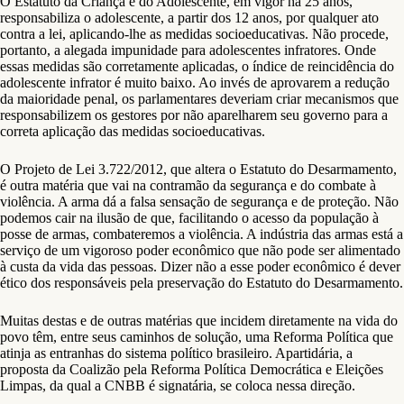
O Estatuto da Criança e do Adolescente, em vigor há 25 anos,
responsabiliza o adolescente, a partir dos 12 anos, por qualquer ato
contra a lei, aplicando-lhe as medidas socioeducativas. Não procede,
portanto, a alegada impunidade para adolescentes infratores. Onde
essas medidas são corretamente aplicadas, o índice de reincidência do
adolescente infrator é muito baixo. Ao invés de aprovarem a redução
da maioridade penal, os parlamentares deveriam criar mecanismos que
responsabilizem os gestores por não aparelharem seu governo para a
correta aplicação das medidas socioeducativas.
O Projeto de Lei 3.722/2012, que altera o Estatuto do Desarmamento,
é outra matéria que vai na contramão da segurança e do combate à
violência. A arma dá a falsa sensação de segurança e de proteção. Não
podemos cair na ilusão de que, facilitando o acesso da população à
posse de armas, combateremos a violência. A indústria das armas está a
serviço de um vigoroso poder econômico que não pode ser alimentado
à custa da vida das pessoas. Dizer não a esse poder econômico é dever
ético dos responsáveis pela preservação do Estatuto do Desarmamento.
Muitas destas e de outras matérias que incidem diretamente na vida do
povo têm, entre seus caminhos de solução, uma Reforma Política que
atinja as entranhas do sistema político brasileiro. Apartidária, a
proposta da Coalizão pela Reforma Política Democrática e Eleições
Limpas, da qual a CNBB é signatária, se coloca nessa direção.