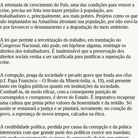
A retomada de crescimento do País, uma das condições para vencer a
crise, precisa ser feita sem trazer prejuízo à população, aos
trabalhadores e, principalmente, aos mais pobres. Projetos como os que
são implantados na Amazônia afrontam sua população, por não ouvi-la
e por favorecer o desmatamento e a degradação do meio ambiente.
A lei que permite a terceirização do trabalho, em tramitação no
Congresso Nacional, não pode, em hipótese alguma, restringir os
direitos dos trabalhadores. É inadmissível que a preservação dos
direitos sociais venha a ser sacrificada para justificar a superação da
crise.
A corrupção, praga da sociedade e pecado grave que brada aos céus
(cf. Papa Francisco – O Rosto da Misericórdia, n. 19), está presente
tanto em órgãos públicos quanto em instituições da sociedade.
Combatê-la, de modo eficaz, com a consequente punição de
corrompidos e corruptores, é dever do Estado. É imperativo recuperar
uma cultura que prima pelos valores da honestidade e da retidão. Só
assim se restaurará a justiça e se plantará, novamente, no coração do
povo, a esperança de novos tempos, calcados na ética.
A credibilidade política, perdida por causa da corrupção e da prática
interesseira com que grande parte dos políticos exerce seu mandato,
não pode ser recuperada ao preço da aprovação de leis que retiram