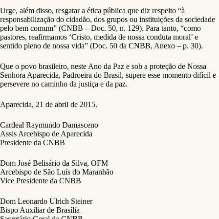
Urge, além disso, resgatar a ética pública que diz respeito “à
responsabilização do cidadão, dos grupos ou instituições da sociedade
pelo bem comum” (CNBB – Doc. 50, n. 129). Para tanto, “como
pastores, reafirmamos ‘Cristo, medida de nossa conduta moral’ e
sentido pleno de nossa vida” (Doc. 50 da CNBB, Anexo – p. 30).
Que o povo brasileiro, neste Ano da Paz e sob a proteção de Nossa
Senhora Aparecida, Padroeira do Brasil, supere esse momento difícil e
persevere no caminho da justiça e da paz.
Aparecida, 21 de abril de 2015.
Cardeal Raymundo Damasceno
Assis Arcebispo de Aparecida
Presidente da CNBB
Dom José Belisário da Silva, OFM
Arcebispo de São Luís do Maranhão
Vice Presidente da CNBB
Dom Leonardo Ulrich Steiner
Bispo Auxiliar de Brasília
Secretário Geral da CNBB