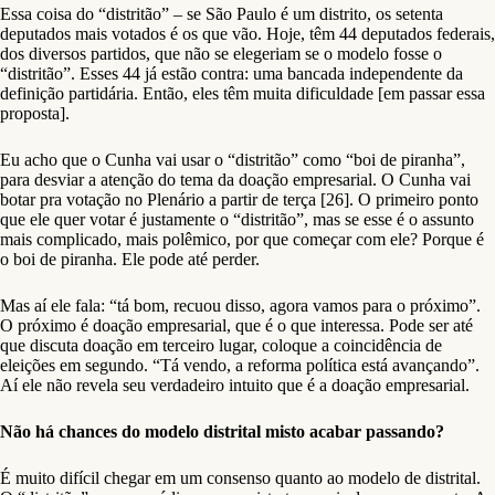
Essa coisa do “distritão” – se São Paulo é um distrito, os setenta
deputados mais votados é os que vão. Hoje, têm 44 deputados federais,
dos diversos partidos, que não se elegeriam se o modelo fosse o
“distritão”. Esses 44 já estão contra: uma bancada independente da
definição partidária. Então, eles têm muita dificuldade [em passar essa
proposta].
Eu acho que o Cunha vai usar o “distritão” como “boi de piranha”,
para desviar a atenção do tema da doação empresarial. O Cunha vai
botar pra votação no Plenário a partir de terça [26]. O primeiro ponto
que ele quer votar é justamente o “distritão”, mas se esse é o assunto
mais complicado, mais polêmico, por que começar com ele? Porque é
o boi de piranha. Ele pode até perder.
Mas aí ele fala: “tá bom, recuou disso, agora vamos para o próximo”.
O próximo é doação empresarial, que é o que interessa. Pode ser até
que discuta doação em terceiro lugar, coloque a coincidência de
eleições em segundo. “Tá vendo, a reforma política está avançando”.
Aí ele não revela seu verdadeiro intuito que é a doação empresarial.
Não há chances do modelo distrital misto acabar passando?
É muito difícil chegar em um consenso quanto ao modelo de distrital.