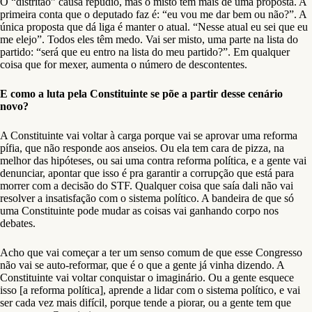
O “distritão” causa repúdio, mas o misto tem mais de uma proposta. A
primeira conta que o deputado faz é: “eu vou me dar bem ou não?”. A
única proposta que dá liga é manter o atual. “Nesse atual eu sei que eu
me elejo”. Todos eles têm medo. Vai ser misto, uma parte na lista do
partido: “será que eu entro na lista do meu partido?”. Em qualquer
coisa que for mexer, aumenta o número de descontentes.
E como a luta pela Constituinte se põe a partir desse cenário
novo?
A Constituinte vai voltar à carga porque vai se aprovar uma reforma
pífia, que não responde aos anseios. Ou ela tem cara de pizza, na
melhor das hipóteses, ou sai uma contra reforma política, e a gente vai
denunciar, apontar que isso é pra garantir a corrupção que está para
morrer com a decisão do STF. Qualquer coisa que saía dali não vai
resolver a insatisfação com o sistema político. A bandeira de que só
uma Constituinte pode mudar as coisas vai ganhando corpo nos
debates.
Acho que vai começar a ter um senso comum de que esse Congresso
não vai se auto-reformar, que é o que a gente já vinha dizendo. A
Constituinte vai voltar conquistar o imaginário. Ou a gente esquece
isso [a reforma política], aprende a lidar com o sistema político, e vai
ser cada vez mais difícil, porque tende a piorar, ou a gente tem que