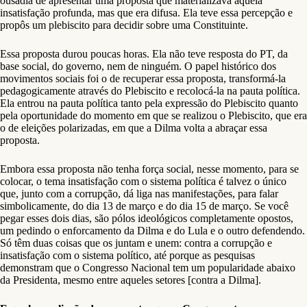
ousadia de apresentar uma proposta que materializava aquela
insatisfação profunda, mas que era difusa. Ela teve essa percepção e
propôs um plebiscito para decidir sobre uma Constituinte.
Essa proposta durou poucas horas. Ela não teve resposta do PT, da
base social, do governo, nem de ninguém. O papel histórico dos
movimentos sociais foi o de recuperar essa proposta, transformá-la
pedagogicamente através do Plebiscito e recolocá-la na pauta política.
Ela entrou na pauta política tanto pela expressão do Plebiscito quanto
pela oportunidade do momento em que se realizou o Plebiscito, que era
o de eleições polarizadas, em que a Dilma volta a abraçar essa
proposta.
Embora essa proposta não tenha força social, nesse momento, para se
colocar, o tema insatisfação com o sistema política é talvez o único
que, junto com a corrupção, dá liga nas manifestações, para falar
simbolicamente, do dia 13 de março e do dia 15 de março. Se você
pegar esses dois dias, são pólos ideológicos completamente opostos,
um pedindo o enforcamento da Dilma e do Lula e o outro defendendo.
Só têm duas coisas que os juntam e unem: contra a corrupção e
insatisfação com o sistema político, até porque as pesquisas
demonstram que o Congresso Nacional tem um popularidade abaixo
da Presidenta, mesmo entre aqueles setores [contra a Dilma].