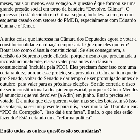
meses, mais ou menos, essa votação. A questão é que formou-se uma
grande pressão social em torno da bandeira “Devolve, Gilmar”. O
processo já está decidido e o Gilmar segura, tudo leva a crer, em um
esquema casado com setores do PMDB, especialmente com Eduardo
Cunha e o Temer.
A única coisa que interessa na Câmara dos Deputados agora é votar a
constitucionalidade da doação empresarial. Que que eles querem?
Botar isso como cláusula constitucional. Se eles conseguirem, a
decisão do Supremo perde eficácia, porque mesmo que proclamada a
inconstitucionalidade, ela vai valer para antes da cláusula
constitucional [incluída pela PEC]. Eles precisam fazer isso com uma
certa rapidez, porque esse projeto, se aprovado na Câmara, tem que ir
pro Senado, voltar do Senado e dar tempo de ser promulgado antes de
outubro, para valer para as próximas eleições. Se não correria o risco
de ser inconstitucional a doação empresarial, porque o Gilmar Mendes
já anunciou que vai devolver [a Adin] em junho. Então precisa ser
votado. É a única que eles querem votar, mas se eles botassem só isso
na votação, ia ser um presente para nós, ia ser muito fácil bombardear:
“PEC da Corrupção”, “isso daí é um farsa”. Então, o que eles estão
fazendo? Estão criando uma “reforma política”.
Então todas as outras questões são secundárias?