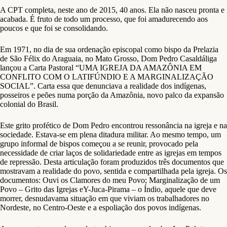
A CPT completa, neste ano de 2015, 40 anos. Ela não nasceu pronta e
acabada. É fruto de todo um processo, que foi amadurecendo aos
poucos e que foi se consolidando.
Em 1971, no dia de sua ordenação episcopal como bispo da Prelazia
de São Félix do Araguaia, no Mato Grosso, Dom Pedro Casaldáliga
lançou a Carta Pastoral “UMA IGREJA DA AMAZÔNIA EM
CONFLITO COM O LATIFÚNDIO E A MARGINALIZAÇÃO
SOCIAL”. Carta essa que denunciava a realidade dos indígenas,
posseiros e peões numa porção da Amazônia, novo palco da expansão
colonial do Brasil.
Este grito profético de Dom Pedro encontrou ressonância na igreja e na
sociedade. Estava-se em plena ditadura militar. Ao mesmo tempo, um
grupo informal de bispos começou a se reunir, provocado pela
necessidade de criar laços de solidariedade entre as igrejas em tempos
de repressão. Desta articulação foram produzidos três documentos que
mostravam a realidade do povo, sentida e compartilhada pela igreja. Os
documentos: Ouvi os Clamores do meu Povo; Marginalização de um
Povo – Grito das Igrejas eY-Juca-Pirama – o Índio, aquele que deve
morrer, desnudavama situação em que viviam os trabalhadores no
Nordeste, no Centro-Oeste e a espoliação dos povos indígenas.