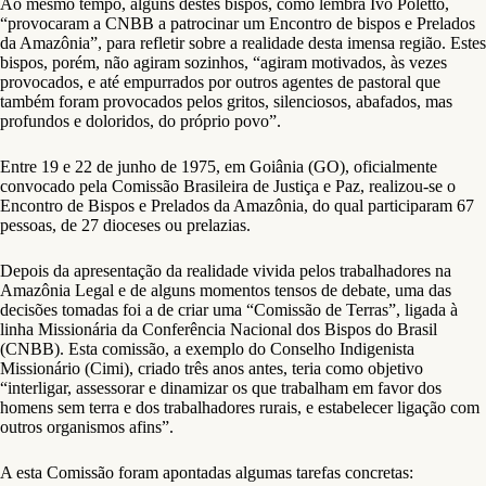
Ao mesmo tempo, alguns destes bispos, como lembra Ivo Poletto,
“provocaram a CNBB a patrocinar um Encontro de bispos e Prelados
da Amazônia”, para refletir sobre a realidade desta imensa região. Estes
bispos, porém, não agiram sozinhos, “agiram motivados, às vezes
provocados, e até empurrados por outros agentes de pastoral que
também foram provocados pelos gritos, silenciosos, abafados, mas
profundos e doloridos, do próprio povo”.
Entre 19 e 22 de junho de 1975, em Goiânia (GO), oficialmente
convocado pela Comissão Brasileira de Justiça e Paz, realizou-se o
Encontro de Bispos e Prelados da Amazônia, do qual participaram 67
pessoas, de 27 dioceses ou prelazias.
Depois da apresentação da realidade vivida pelos trabalhadores na
Amazônia Legal e de alguns momentos tensos de debate, uma das
decisões tomadas foi a de criar uma “Comissão de Terras”, ligada à
linha Missionária da Conferência Nacional dos Bispos do Brasil
(CNBB). Esta comissão, a exemplo do Conselho Indigenista
Missionário (Cimi), criado três anos antes, teria como objetivo
“interligar, assessorar e dinamizar os que trabalham em favor dos
homens sem terra e dos trabalhadores rurais, e estabelecer ligação com
outros organismos afins”.
A esta Comissão foram apontadas algumas tarefas concretas: