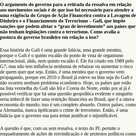
O argumento do governo para a retirada da ressalva em relação
aos movimentos sociais é de que isso foi necessário para atender a
uma exigência do Grupo de Ação Financeira contra a Lavagem de
Dinheiro e o Financiamento do Terrorismo – Gafi, que impõe
sanções que podem afetar o “grau de investimento” aos países que
não tenham legislações contra o terrorismo. Como avalia a
postura do governo brasileiro em relação a isso?
Essa história do Gafi é uma grande falácia, uma grande mentira,
porque o Gafi é o quinto escalão do ponto de vista de organismo
internacional, aliás, nem quinto escalão é. Ele foi criado em 1989 pelo
G7, mas não tem influência nenhuma de rebaixar ou aumentar o risco
de quem quer que seja. Então, é uma mentira que o governo vem
propagando, porque em 2010 o Brasil já esteve na lista suja do Gafi e
não ocorreu nenhum problema econômico. Hoje, os países que estão
na lista vermelha do Gafi são Irã e Coreia do Norte, então por aí já é
possível verificar que há uma questão geopolítica evidente e ninguém
seria imbecil de fazer uma restrição financeira ao Brasil, que é a oitava
economia do mundo; isso é um completo absurdo. Outros países, como
a Alemanha, nunca tipificaram o crime de terrorismo. Então, é uma
falácia que o governo usa para tentar justificar o injustificável.
A questão é que, com ou sem ressalva, o texto do PL permite o
enquadramento de ações de reivindicação e de protestos políticos como