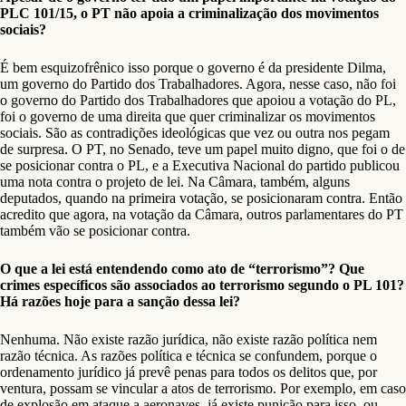
PLC 101/15, o PT não apoia a criminalização dos movimentos
sociais?
É bem esquizofrênico isso porque o governo é da presidente Dilma,
um governo do Partido dos Trabalhadores. Agora, nesse caso, não foi
o governo do Partido dos Trabalhadores que apoiou a votação do PL,
foi o governo de uma direita que quer criminalizar os movimentos
sociais. São as contradições ideológicas que vez ou outra nos pegam
de surpresa. O PT, no Senado, teve um papel muito digno, que foi o de
se posicionar contra o PL, e a Executiva Nacional do partido publicou
uma nota contra o projeto de lei. Na Câmara, também, alguns
deputados, quando na primeira votação, se posicionaram contra. Então
acredito que agora, na votação da Câmara, outros parlamentares do PT
também vão se posicionar contra.
O que a lei está entendendo como ato de “terrorismo”? Que
crimes específicos são associados ao terrorismo segundo o PL 101?
Há razões hoje para a sanção dessa lei?
Nenhuma. Não existe razão jurídica, não existe razão política nem
razão técnica. As razões política e técnica se confundem, porque o
ordenamento jurídico já prevê penas para todos os delitos que, por
ventura, possam se vincular a atos de terrorismo. Por exemplo, em caso
de explosão em ataque a aeronaves, já existe punição para isso, ou