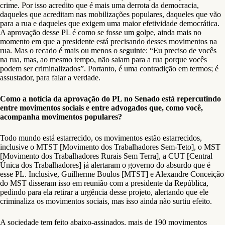
crime. Por isso acredito que é mais uma derrota da democracia,
daqueles que acreditam nas mobilizações populares, daqueles que vão
para a rua e daqueles que exigem uma maior efetividade democrática.
A aprovação desse PL é como se fosse um golpe, ainda mais no
momento em que a presidente está precisando desses movimentos na
rua. Mas o recado é mais ou menos o seguinte: “Eu preciso de vocês
na rua, mas, ao mesmo tempo, não saiam para a rua porque vocês
podem ser criminalizados”. Portanto, é uma contradição em termos; é
assustador, para falar a verdade.
Como a notícia da aprovação do PL no Senado está repercutindo
entre movimentos sociais e entre advogados que, como você,
acompanha movimentos populares?
Todo mundo está estarrecido, os movimentos estão estarrecidos,
inclusive o MTST [Movimento dos Trabalhadores Sem-Teto], o MST
[Movimento dos Trabalhadores Rurais Sem Terra], a CUT [Central
Única dos Trabalhadores] já alertaram o governo do absurdo que é
esse PL. Inclusive, Guilherme Boulos [MTST] e Alexandre Conceição
do MST disseram isso em reunião com a presidente da República,
pedindo para ela retirar a urgência desse projeto, alertando que ele
criminaliza os movimentos sociais, mas isso ainda não surtiu efeito.
A sociedade tem feito abaixo-assinados, mais de 190 movimentos