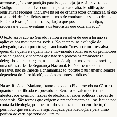
aeronaves, já existe punição para isso, ou seja, já está previsto no
Código Penal, inclusive com uma penalidade alta. Modificações
legislativas recentes, inclusive na lei de organizações criminosas, já dão
às autoridades brasileiras mecanismos de combate a esse tipo de ato.
Então, o Brasil já tem uma legislação que possibilita investigar,
processar e punir eventuais atos terroristas que ocorram aqui”.
O texto aprovado no Senado retirou a ressalva de que a lei não se
aplicava aos movimentos sociais. No entanto, na avaliação do
advogado, caso o projeto seja sancionado “mesmo com a ressalva,
quem dirá quem é e quem não é movimento social serão os promotores
e os delegados, e sabemos que não são poucos os promotores e
delegados que enxergam, na atuação de alguns movimentos sociais,
uma ofensa à lei de Segurança Nacional. Então, mesmo com a
ressalva, não se impede a criminalização, porque o julgamento sempre
dependerá do filtro ideológico desses atores jurídicos”.
Na avaliação de Mariano, “tanto o texto do PL aprovado na Câmara
quanto o modificado e aprovado no Senado se valem de termos
abertos, por exemplo: razões de ideologia, razões políticas, razões de
soberania. São termos que exigem o preenchimento de uma lacuna por
conta da ideologia, porque quando se deixa o termo em aberto, é
permitido que essa lacuna seja ocupada pela ideologia e pela visão
política de cada operador de Direito”.