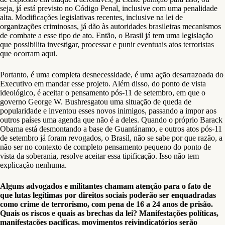
seja, já está previsto no Código Penal, inclusive com uma penalidade
alta. Modificações legislativas recentes, inclusive na lei de
organizações criminosas, já dão às autoridades brasileiras mecanismos
de combate a esse tipo de ato. Então, o Brasil já tem uma legislação
que possibilita investigar, processar e punir eventuais atos terroristas
que ocorram aqui.
Portanto, é uma completa desnecessidade, é uma ação desarrazoada do
Executivo em mandar esse projeto. Além disso, do ponto de vista
ideológico, é aceitar o pensamento pós-11 de setembro, em que o
governo George W. Bushresgatou uma situação de queda de
popularidade e inventou esses novos inimigos, passando a impor aos
outros países uma agenda que não é a deles. Quando o próprio Barack
Obama está desmontando a base de Guantánamo, e outros atos pós-11
de setembro já foram revogados, o Brasil, não se sabe por que razão, a
não ser no contexto de completo pensamento pequeno do ponto de
vista da soberania, resolve aceitar essa tipificação. Isso não tem
explicação nenhuma.
Alguns advogados e militantes chamam atenção para o fato de
que lutas legítimas por direitos sociais poderão ser enquadradas
como crime de terrorismo, com pena de 16 a 24 anos de prisão.
Quais os riscos e quais as brechas da lei? Manifestações políticas,
manifestações pacíficas, movimentos reivindicatórios serão