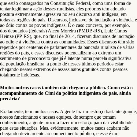
que estão consagrados na Constituição Federal, como uma forma de
tentar legitimar a ação desses ruralistas, eles próprios têm adotado
postura extremamente agressiva no seu discurso anti-indígena, em
todas as regiões do país. Discursos, inclusive, de incitação à violência e
ao ódio contra os povos indígenas. É o caso concreto, por exemplo,
dos deputados (federais) Alceu Moreira (PMDB-RS), Luiz Carlos
Heinze (PP-RS), que, no final de 2014, fizeram discursos de incitação
ao ódio e à violência contra as comunidades. Esses discursos têm sido
repetidos por centenas de parlamentares da bancada ruralista de várias
regiões do país, e esses discursos potencializam ao extremo um
sentimento de preconceito que já é latente numa parcela significativa
da população brasileira, a ponto de nesses últimos períodos estar
chegando nesses extremos de assassinatos gratuitos contra pessoas
totalmente indefesas.
Muitos outros casos também não chegam a público. Como está o
acompanhamento do Cimi da política indigenista do país, ainda
precária?
Exatamente, tem muitos casos. A gente faz um esforço bastante grande,
nossos funcionários e nossas equipes, de sempre que tomam
conhecimento, a gente procura fazer um esforço para dar visibilidade
para estas situações. Mas, evidentemente, muitos casos acabam não
chegando devidamente ao conhecimento público, e esse é um