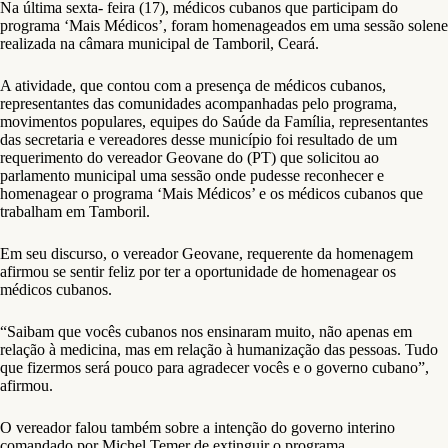
Na última sexta- feira (17), médicos cubanos que participam do
programa ‘Mais Médicos’, foram homenageados em uma sessão solene
realizada na câmara municipal de Tamboril, Ceará.
A atividade, que contou com a presença de médicos cubanos,
representantes das comunidades acompanhadas pelo programa,
movimentos populares, equipes do Saúde da Família, representantes
das secretaria e vereadores desse município foi resultado de um
requerimento do vereador Geovane do (PT) que solicitou ao
parlamento municipal uma sessão onde pudesse reconhecer e
homenagear o programa ‘Mais Médicos’ e os médicos cubanos que
trabalham em Tamboril.
Em seu discurso, o vereador Geovane, requerente da homenagem
afirmou se sentir feliz por ter a oportunidade de homenagear os
médicos cubanos.
“Saibam que vocês cubanos nos ensinaram muito, não apenas em
relação à medicina, mas em relação à humanização das pessoas. Tudo
que fizermos será pouco para agradecer vocês e o governo cubano”,
afirmou.
O vereador falou também sobre a intenção do governo interino
comandado por Michel Temer de extinguir o programa.