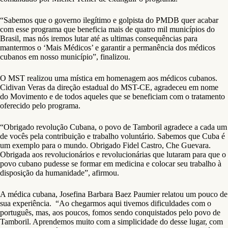
“Sabemos que o governo ilegítimo e golpista do PMDB quer acabar
com esse programa que beneficia mais de quatro mil municípios do
Brasil, mas nós iremos lutar até as ultimas consequências para
mantermos o ‘Mais Médicos’ e garantir a permanência dos médicos
cubanos em nosso município”, finalizou.
O MST realizou uma mística em homenagem aos médicos cubanos.
Cidivan Veras da direção estadual do MST-CE, agradeceu em nome
do Movimento e de todos aqueles que se beneficiam com o tratamento
oferecido pelo programa.
“Obrigado revolução Cubana, o povo de Tamboril agradece a cada um
de vocês pela contribuição e trabalho voluntário. Sabemos que Cuba é
um exemplo para o mundo. Obrigado Fidel Castro, Che Guevara.
Obrigada aos revolucionários e revolucionárias que lutaram para que o
povo cubano pudesse se formar em medicina e colocar seu trabalho à
disposição da humanidade”, afirmou.
A médica cubana, Josefina Barbara Baez Paumier relatou um pouco de
sua experiência. “Ao chegarmos aqui tivemos dificuldades com o
português, mas, aos poucos, fomos sendo conquistados pelo povo de
Tamboril. Aprendemos muito com a simplicidade do desse lugar, com