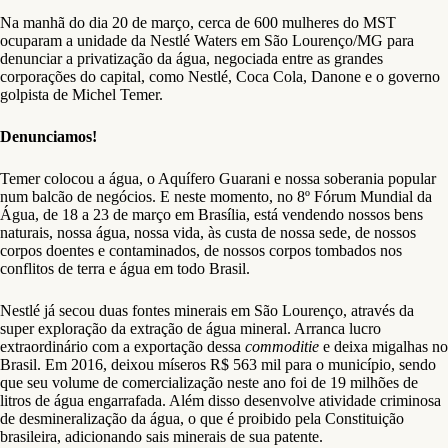
Na manhã do dia 20 de março, cerca de 600 mulheres do MST
ocuparam a unidade da Nestlé Waters em São Lourenço/MG para
denunciar a privatização da água, negociada entre as grandes
corporações do capital, como Nestlé, Coca Cola, Danone e o governo
golpista de Michel Temer.
Denunciamos!
Temer colocou a água, o Aquífero Guarani e nossa soberania popular
num balcão de negócios. E neste momento, no 8º Fórum Mundial da
Água, de 18 a 23 de março em Brasília, está vendendo nossos bens
naturais, nossa água, nossa vida, às custa de nossa sede, de nossos
corpos doentes e contaminados, de nossos corpos tombados nos
conflitos de terra e água em todo Brasil.
Nestlé já secou duas fontes minerais em São Lourenço, através da
super exploração da extração de água mineral. Arranca lucro
extraordinário com a exportação dessa
commoditie
e deixa migalhas no
Brasil. Em 2016, deixou míseros R$ 563 mil para o município, sendo
que seu volume de comercialização neste ano foi de 19 milhões de
litros de água engarrafada. Além disso desenvolve atividade criminosa
de desmineralização da água, o que é proibido pela Constituição
brasileira, adicionando sais minerais de sua patente.