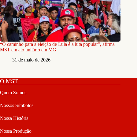
“O caminho para a eleição de Lula é a luta popular”, afirma
MST em ato unitário em MG
31 de maio de 2026
O MST
Quem Somos
Nossos Símbolos
Nossa História
Nossa Produção