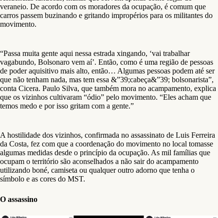
veraneio. De acordo com os moradores da ocupação, é comum que
carros passem buzinando e gritando impropérios para os militantes do
movimento.
“Passa muita gente aqui nessa estrada xingando, ‘vai trabalhar
vagabundo, Bolsonaro vem aí’. Então, como é uma região de pessoas
de poder aquisitivo mais alto, então… Algumas pessoas podem até ser
que não tenham nada, mas tem essa &”39;cabeça&”39; bolsonarista”,
conta Cicera. Paulo Silva, que também mora no acampamento, explica
que os vizinhos cultivaram “ódio” pelo movimento. “Eles acham que
temos medo e por isso gritam com a gente.”
A hostilidade dos vizinhos, confirmada no assassinato de Luis Ferreira
da Costa, fez com que a coordenação do movimento no local tomasse
algumas medidas desde o princípio da ocupação. As mil famílias que
ocupam o território são aconselhados a não sair do acampamento
utilizando boné, camiseta ou qualquer outro adorno que tenha o
símbolo e as cores do MST.
O assassino