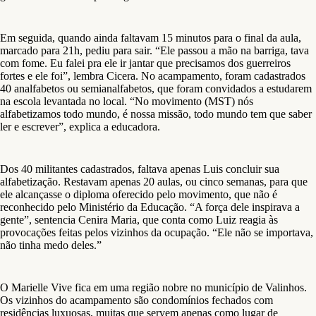
Em seguida, quando ainda faltavam 15 minutos para o final da aula,
marcado para 21h, pediu para sair. “Ele passou a mão na barriga, tava
com fome. Eu falei pra ele ir jantar que precisamos dos guerreiros
fortes e ele foi”, lembra Cicera. No acampamento, foram cadastrados
40 analfabetos ou semianalfabetos, que foram convidados a estudarem
na escola levantada no local. “No movimento (MST) nós
alfabetizamos todo mundo, é nossa missão, todo mundo tem que saber
ler e escrever”, explica a educadora.
Dos 40 militantes cadastrados, faltava apenas Luis concluir sua
alfabetização. Restavam apenas 20 aulas, ou cinco semanas, para que
ele alcançasse o diploma oferecido pelo movimento, que não é
reconhecido pelo Ministério da Educação. “A força dele inspirava a
gente”, sentencia Cenira Maria, que conta como Luiz reagia às
provocações feitas pelos vizinhos da ocupação. “Ele não se importava,
não tinha medo deles.”
O Marielle Vive fica em uma região nobre no município de Valinhos.
Os vizinhos do acampamento são condomínios fechados com
residências luxuosas, muitas que servem apenas como lugar de