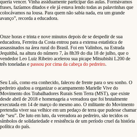
queria vencer. Vinha assiduamente participar das aulas. Formávamos
frases, fazíamos ditados e ele já estava lendo todas as palavrinhas que
colocávamos na lousa. Para quem não sabia nada, era um grande
avanço”, recorda a educadora.
Onze horas e trinta e nove minutos depois de se despedir de sua
educadora, Ferreira da Costa entrou para a extensa estatística de
assassinados na área rural do Brasil. Foi em Valinhos, na Estrada
Jequitibá, na altura do número 7, às 8h39 do dia 18 de julho, que o
vendedor Leo Luiz Ribeiro acelerou sua picape Mitsubishi L200 de
três toneladas e
passou por cima da cabeça do pedreiro
.
Seu Luís, como era conhecido, faleceu de frente para o seu sonho. O
pedreiro ajudou a organizar o acampamento Marielle Vive do
Movimento dos Trabalhadores Rurais Sem Terra (MST), que existe
desde abril de 2018 e homenageia a vereadora que foi brutalmente
executada em 14 de março do mesmo ano. O militante do Movimento
pretendia viver sua velhice em um pedaço de terra que pudesse chamar
de “seu”. De luto em luto, da vereadora ao pedreiro, são tecidos os
símbolos de solidariedade e resistência de um período cruel da história
política do país.