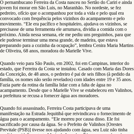
O pernambucano Ferreira da Costa nasceu no Sertão do Cariri e ainda
jovem foi morar em São Luis, no Maranhão. No nordeste, se fez
pedreiro, ofício que o acompanhou por toda a vida e pelo qual era
convocado com frequência pelos vizinhos do acampamento e pelo
movimento. “Ele era pacífico e hospitaleiro, ajudava os vizinhos, se
precisasse de uma ferramenta ele arrumava, dividia a comida com o
próximo. Ainda nessa semana, ele me pediu uns preguinhos, para que
ele pudesse terminar uma mesa grande, de madeira, que estava
preparando para a cozinha da ocupação”, lembra Cenira Maria Martins
de Oliveira, 68 anos, moradora do Marielle Vive.
Quando veio para São Paulo, em 2002, foi em Campinas, interior do
estado, que Ferreira da Costa se instalou. Casado com Maria das Dores
da Conceição, de 48 anos, o pedreiro é pai de seis filhos (à pedido da
família, os nomes não serão revelados) com idades entre 19 e 35 anos.
Fazia parte da rotina da família lidar com a falta de água no
acampamento. Desde que o Marielle Vive se estabeleceu em Valinhos,
a prefeitura se recusa a fornecer água aos moradores.
Quando foi assassinado, Ferreira Costa participava de uma
manifestação na Estrada Jequitibá que reivindicava o fornecimento de
água para o acampamento. “Ele morreu por causa disso. Ele foi
sacrificado por causa da água. Se o Prefeito de Valinhos [Orestes
Previtale (PSB)] tivesse nos ajudando com água, seu Luiz não tinha