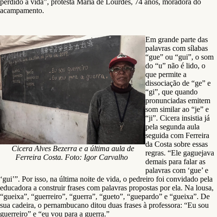
perdido a vida”, protesta Maria de Lourdes, 74 anos, moradora do
acampamento.
Em grande parte das
palavras com sílabas
“gue” ou “gui”, o som
do “u” não é lido, o
que permite a
dissociação de “ge” e
“gi”, que quando
pronunciadas emitem
som similar ao “je” e
“ji”. Cicera insistia já
pela segunda aula
seguida com Ferreira
da Costa sobre essas
Cicera Alves Bezerra e a última aula de
regras. “Ele gaguejava
Ferreira Costa. Foto: Igor Carvalho
demais para falar as
palavras com ‘gue’ e
‘gui’”. Por isso, na última noite de vida, o pedreiro foi convidado pela
educadora a construir frases com palavras propostas por ela. Na lousa,
“gueixa”, “guerreiro”, “guerra”, “gueto”, “guepardo” e “gueixa”. De
sua cadeira, o pernambucano ditou duas frases à professora: “Eu sou
guerreiro” e “eu vou para a guerra.”