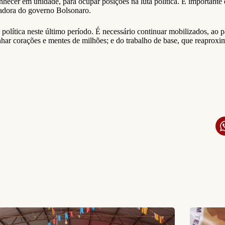
onhecer em unidade, para ocupar posições na luta política. É importante 
vadora do governo Bolsonaro.
política neste último período. É necessário continuar mobilizados, ao 
anhar corações e mentes de milhões; e do trabalho de base, que reaproxi