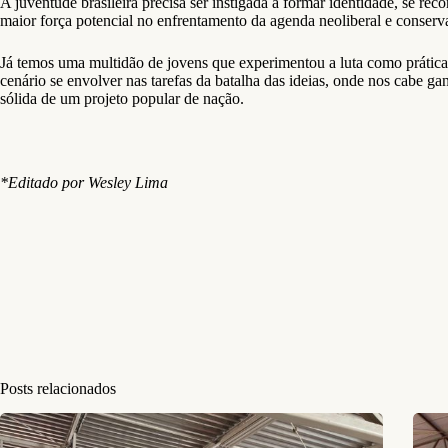
A juventude brasileira precisa ser instigada a formar identidade, se rec
maior força potencial no enfrentamento da agenda neoliberal e conser
Já temos uma multidão de jovens que experimentou a luta como prática 
cenário se envolver nas tarefas da batalha das ideias, onde nos cabe g
sólida de um projeto popular de nação.
*Editado por Wesley Lima
Posts relacionados