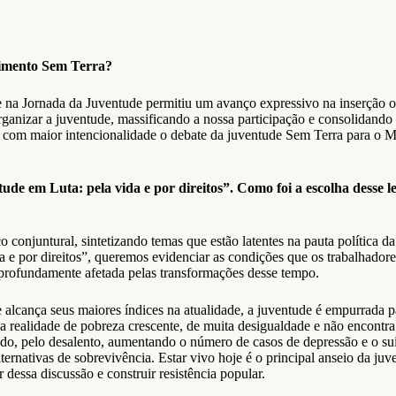
vimento Sem Terra?
 na Jornada da Juventude permitiu um avanço expressivo na inserção o
anizar a juventude, massificando a nossa participação e consolidando 
com maior intencionalidade o debate da juventude Sem Terra para o 
de em Luta: pela vida e por direitos”. Como foi a escolha desse l
conjuntural, sintetizando temas que estão latentes na pauta política da
 e por direitos”, queremos evidenciar as condições que os trabalhadore
o, profundamente afetada pelas transformações desse tempo.
e alcança seus maiores índices na atualidade, a juventude é empurrada p
 realidade de pobreza crescente, de muita desigualdade e não encontra
medo, pelo desalento, aumentando o número de casos de depressão e o s
ternativas de sobrevivência. Estar vivo hoje é o principal anseio da juv
dessa discussão e construir resistência popular.