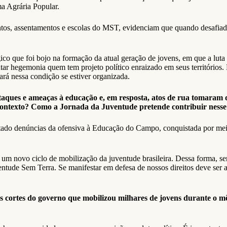
a Agrária Popular.
tos, assentamentos e escolas do MST, evidenciam que quando desafiados
ico que foi bojo na formação da atual geração de jovens, em que a lut
ar hegemonia quem tem projeto político enraizado em seus territórios. 
tará nessa condição se estiver organizada.
taques e ameaças à educação e, em resposta, atos de rua tomaram d
texto? Como a Jornada da Juventude pretende contribuir nesse pr
ado denúncias da ofensiva à Educação do Campo, conquistada por meio
 um novo ciclo de mobilização da juventude brasileira. Dessa forma, se
entude Sem Terra. Se manifestar em defesa de nossos direitos deve ser 
s cortes do governo que mobilizou milhares de jovens durante o mês