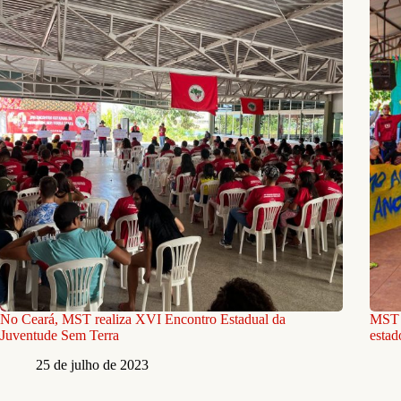
No Ceará, MST realiza XVI Encontro Estadual da
MST r
Juventude Sem Terra
estad
25 de julho de 2023