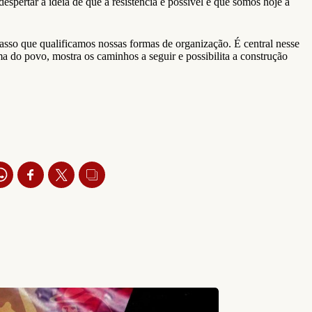
despertar a ideia de que a resistência é possível e que somos hoje a
passo que qualificamos nossas formas de organização. É central nesse
ma do povo, mostra os caminhos a seguir e possibilita a construção