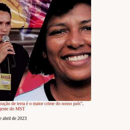
ração de terra é o maior crime do nosso país”,
igente do MST
e abril de 2023