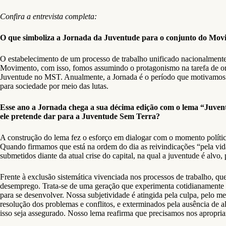
Confira a entrevista completa:
O que simboliza a Jornada da Juventude para o conjunto do Mo
O estabelecimento de um processo de trabalho unificado nacionalmente
Movimento, com isso, fomos assumindo o protagonismo na tarefa de org
Juventude no MST. Anualmente, a Jornada é o período que motivamos 
para sociedade por meio das lutas.
Esse ano a Jornada chega a sua décima edição com o lema “Juventu
ele pretende dar para a Juventude Sem Terra?
A construção do lema fez o esforço em dialogar com o momento político 
Quando firmamos que está na ordem do dia as reivindicações “pela vida
submetidos diante da atual crise do capital, na qual a juventude é alv
Frente à exclusão sistemática vivenciada nos processos de trabalho, qu
desemprego. Trata-se de uma geração que experimenta cotidianamente a
para se desenvolver. Nossa subjetividade é atingida pela culpa, pelo 
resolução dos problemas e conflitos, e exterminados pela ausência de al
isso seja assegurado. Nosso lema reafirma que precisamos nos apropriar 