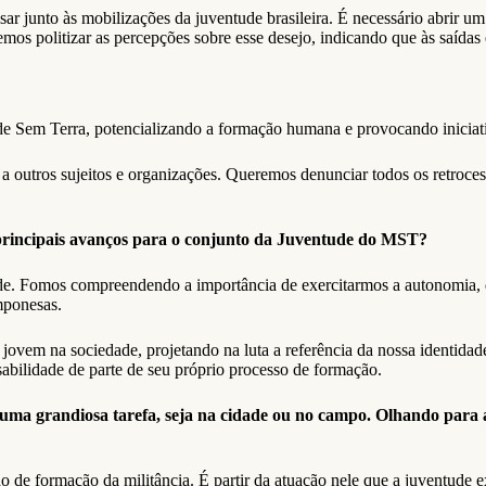
junto às mobilizações da juventude brasileira. É necessário abrir um 
mos politizar as percepções sobre esse desejo, indicando que às saídas e
 Sem Terra, potencializando a formação humana e provocando iniciativa
a outros sujeitos e organizações. Queremos denunciar todos os retroces
 principais avanços para o conjunto da Juventude do MST?
ude. Fomos compreendendo a importância de exercitarmos a autonomia, 
mponesas.
ovem na sociedade, projetando na luta a referência da nossa identidad
nsabilidade de parte de seu próprio processo de formação.
i uma grandiosa tarefa, seja na cidade ou no campo. Olhando par
ado de formação da militância. É partir da atuação nele que a juventud