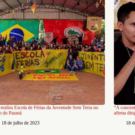
ealiza Escola de Férias da Juventude Sem Terra no
“A concent
o do Paraná
afirma dir
18 de julho de 2023
18 d