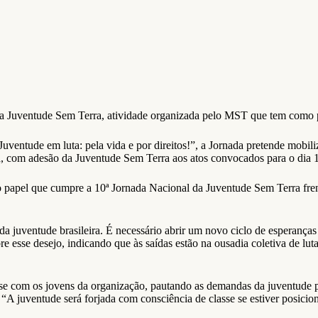
a Juventude Sem Terra, atividade organizada pelo MST que tem como pr
entude em luta: pela vida e por direitos!”, a Jornada pretende mobili
a, com adesão da Juventude Sem Terra aos atos convocados para o dia 1
papel que cumpre a 10ª Jornada Nacional da Juventude Sem Terra frente 
 juventude brasileira. É necessário abrir um novo ciclo de esperanças 
bre esse desejo, indicando que às saídas estão na ousadia coletiva de 
base com os jovens da organização, pautando as demandas da juventude 
A juventude será forjada com consciência de classe se estiver posicion