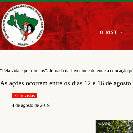
Pular
para
o
conteúdo
O MST
“Pela vida e por direitos”: Jornada da Juventude defende a educação pú
As ações ocorrem entre os dias 12 e 16 de agosto 
Entrevistas
4 de agosto de 2019