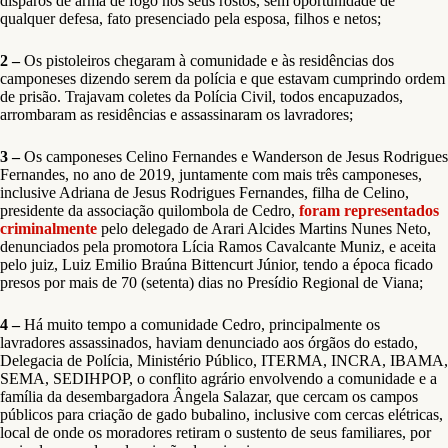
disparos de arma de fogo nos seus rostos, sem oportunidade de
qualquer defesa, fato presenciado pela esposa, filhos e netos;
2 –
Os pistoleiros chegaram à comunidade e às residências dos
camponeses dizendo serem da polícia e que estavam cumprindo ordem
de prisão. Trajavam coletes da Polícia Civil, todos encapuzados,
arrombaram as residências e assassinaram os lavradores;
3 –
Os camponeses Celino Fernandes e Wanderson de Jesus Rodrigues
Fernandes, no ano de 2019, juntamente com mais três camponeses,
inclusive Adriana de Jesus Rodrigues Fernandes, filha de Celino,
presidente da associação quilombola de Cedro,
foram representados
criminalmente
pelo delegado de Arari Alcides Martins Nunes Neto,
denunciados pela promotora Lícia Ramos Cavalcante Muniz, e aceita
pelo juiz, Luiz Emilio Braúna Bittencurt Júnior, tendo a época ficado
presos por mais de 70 (setenta) dias no Presídio Regional de Viana;
4 –
Há muito tempo a comunidade Cedro, principalmente os
lavradores assassinados, haviam denunciado aos órgãos do estado,
Delegacia de Polícia, Ministério Público, ITERMA, INCRA, IBAMA,
SEMA, SEDIHPOP, o conflito agrário envolvendo a comunidade e a
família da desembargadora Ângela Salazar, que cercam os campos
públicos para criação de gado bubalino, inclusive com cercas elétricas,
local de onde os moradores retiram o sustento de seus familiares, por