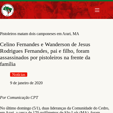
Pular
para
o
conteúdo
Pistoleiros matam dois camponeses em Arari, MA
Celino Fernandes e Wanderson de Jesus
Rodrigues Fernandes, pai e filho, foram
assassinados por pistoleiros na frente da
família
Notícias
9 de janeiro de 2020
Por Comunicação CPT
No último domingo (5/1), duas lideranças da Comunidade do Cedro,
em Arari, a cerca de 170 quilômetros de São Luís (MA), foram