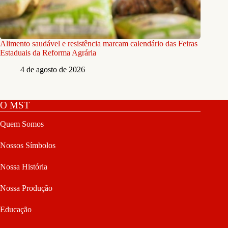
Alimento saudável e resistência marcam calendário das Feiras
Estaduais da Reforma Agrária
4 de agosto de 2026
O MST
Quem Somos
Nossos Símbolos
Nossa História
Nossa Produção
Educação