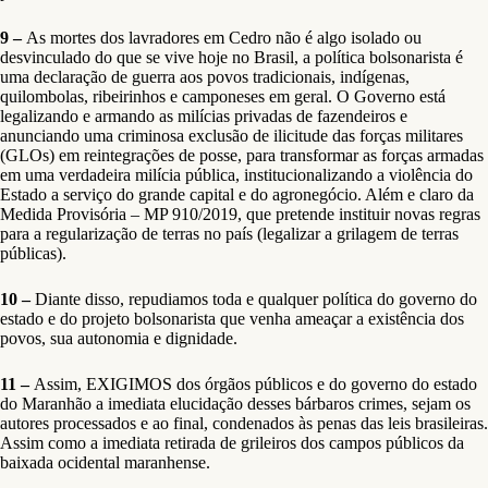
9 –
As mortes dos lavradores em Cedro não é algo isolado ou
desvinculado do que se vive hoje no Brasil, a política bolsonarista é
uma declaração de guerra aos povos tradicionais, indígenas,
quilombolas, ribeirinhos e camponeses em geral. O Governo está
legalizando e armando as milícias privadas de fazendeiros e
anunciando uma criminosa exclusão de ilicitude das forças militares
(GLOs) em reintegrações de posse, para transformar as forças armadas
em uma verdadeira milícia pública, institucionalizando a violência do
Estado a serviço do grande capital e do agronegócio. Além e claro da
Medida Provisória – MP 910/2019, que pretende instituir novas regras
para a regularização de terras no país (legalizar a grilagem de terras
públicas).
10 –
Diante disso, repudiamos toda e qualquer política do governo do
estado e do projeto bolsonarista que venha ameaçar a existência dos
povos, sua autonomia e dignidade.
11 –
Assim, EXIGIMOS dos órgãos públicos e do governo do estado
do Maranhão a imediata elucidação desses bárbaros crimes, sejam os
autores processados e ao final, condenados às penas das leis brasileiras.
Assim como a imediata retirada de grileiros dos campos públicos da
baixada ocidental maranhense.