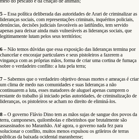
meio do pescado e da criação de animais;
5 –
Essa política deliberada das autoridades de Arari de criminalizar as
lideranças sociais, com representações criminais, inquéritos policiais,
denúncias, decisões judiciais favoráveis ao latifúndio, tem servido
apenas para deixar ainda mais vulneráveis as lideranças sociais, que
legitimamente lutam pelos seus territórios;
6 –
Não temos dúvidas que essa exposição das lideranças termina por
chancelar e encorajar particulares e seus pistoleiros a fazerem a
vingança com as próprias mãos, forma de criar uma cortina de fumaça
sobre o verdadeiro conflito: a luta pela terra;
7 –
Sabemos que o verdadeiro objetivo dessas mortes e ameaças é criar
um clima de medo nas comunidades e suas lideranças a não
continuarem a luta, esses matadores de aluguel apenas cumprem o
restante do trabalho já iniciado pelas autoridades, de criminalização de
lideranças, os pistoleiros se acham no direito de eliminá-los.
8 –
O governo Flávio Dino tem as mãos sujas de sangue dos povos da
terra, camponeses, quilombolas e ribeirinhos que brutalmente são
assassinados no Maranhão. Até agora, o governo nada fez para
solucionar o conflito, muitos menos expulsou os grileiros de terras
públicas da baixada ocidental maranhense;