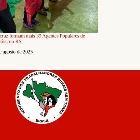
cruz formam mais 39 Agentes Populares de
óia, no RS
e agosto de 2025