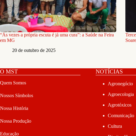
“Às vezes a própria escuta é já uma cura”: a Saúde na Feira
Terce
em MG
Soar
20 de outubro de 2025
O MST
NOTÍCIAS
Quem Somos
Agronegócio
Agroecologia
Nossos Símbolos
Agrotóxicos
Nossa História
Comunicação
Nossa Produção
Cultura
Educação