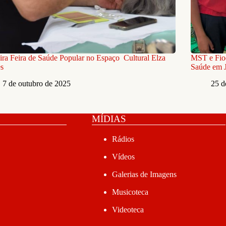
ira Feira de Saúde Popular no Espaço Cultural Elza
MST e Fio
es
Saúde em J
7 de outubro de 2025
25 d
MÍDIAS
Rádios
Vídeos
Galerias de Imagens
Musicoteca
Videoteca