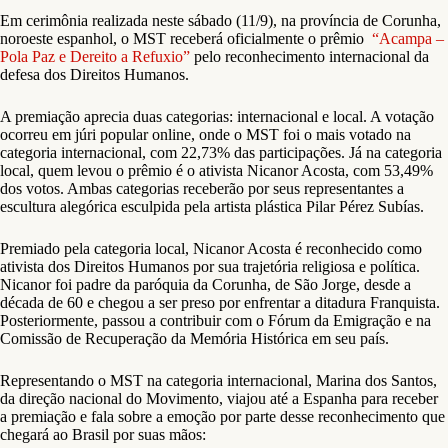
Em cerimônia realizada neste sábado (11/9), na província de Corunha,
noroeste espanhol, o MST receberá oficialmente o prêmio
“Acampa –
Pola Paz e Dereito a Refuxio”
pelo reconhecimento internacional da
defesa dos Direitos Humanos.
A premiação aprecia duas categorias: internacional e local. A votação
ocorreu em júri popular online, onde o MST foi o mais votado na
categoria internacional, com 22,73% das participações. Já na categoria
local, quem levou o prêmio é o ativista Nicanor Acosta, com 53,49%
dos votos. Ambas categorias receberão por seus representantes a
escultura alegórica esculpida pela artista plástica Pilar Pérez Subías.
Premiado pela categoria local, Nicanor Acosta é reconhecido como
ativista dos Direitos Humanos por sua trajetória religiosa e política.
Nicanor foi padre da paróquia da Corunha, de São Jorge, desde a
década de 60 e chegou a ser preso por enfrentar a ditadura Franquista.
Posteriormente, passou a contribuir com o Fórum da Emigração e na
Comissão de Recuperação da Memória Histórica em seu país.
Representando o MST na categoria internacional, Marina dos Santos,
da direção nacional do Movimento, viajou até a Espanha para receber
a premiação e fala sobre a emoção por parte desse reconhecimento que
chegará ao Brasil por suas mãos: