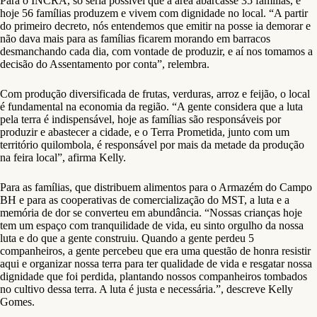
Para o INCRA, só seria possível que a área abarcasse 35 famílias, e
hoje 56 famílias produzem e vivem com dignidade no local. “A partir
do primeiro decreto, nós entendemos que emitir na posse ia demorar e
não dava mais para as famílias ficarem morando em barracos
desmanchando cada dia, com vontade de produzir, e aí nos tomamos a
decisão do Assentamento por conta”, relembra.
Com produção diversificada de frutas, verduras, arroz e feijão, o local
é fundamental na economia da região. “A gente considera que a luta
pela terra é indispensável, hoje as famílias são responsáveis por
produzir e abastecer a cidade, e o Terra Prometida, junto com um
território quilombola, é responsável por mais da metade da produção
na feira local”, afirma Kelly.
Para as famílias, que distribuem alimentos para o Armazém do Campo
BH e para as cooperativas de comercialização do MST, a luta e a
memória de dor se converteu em abundância. “Nossas crianças hoje
tem um espaço com tranquilidade de vida, eu sinto orgulho da nossa
luta e do que a gente construiu. Quando a gente perdeu 5
companheiros, a gente percebeu que era uma questão de honra resistir
aqui e organizar nossa terra para ter qualidade de vida e resgatar nossa
dignidade que foi perdida, plantando nossos companheiros tombados
no cultivo dessa terra. A luta é justa e necessária.”, descreve Kelly
Gomes.