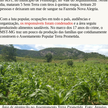
do MST, no município de Felisburgo, no Vale do Jequitinhonha. Nesse
dia, mataram 5 Sem Terra com tiros à queima roupa, feriram 20
pessoas e deixaram um mar de sangue na Fazenda Nova Alegria.
Com a luta popular, ocupações em todo o país, audiências e
organização,
os responsáveis foram condenados
e a área seguiu
produzindo alimentos saudáveis. No marco dos 17 anos do crime, o
MST-MG traz um pouco da produção das famílias que cotidianamente
constroem o Assentamento Popular Terra Prometida.
Área de plantação no Assentamento Terra Prometida. Foto: Arquivo