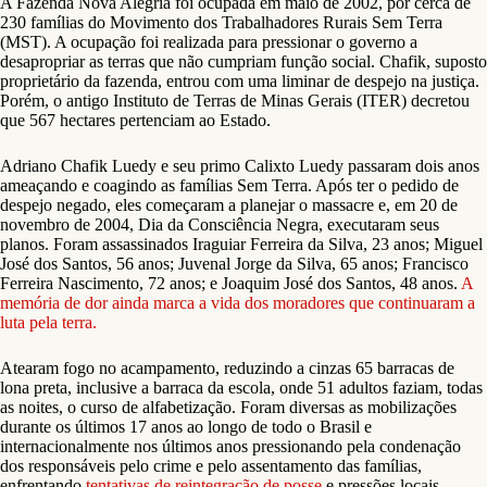
A Fazenda Nova Alegria foi ocupada em maio de 2002, por cerca de
230 famílias do Movimento dos Trabalhadores Rurais Sem Terra
(MST). A ocupação foi realizada para pressionar o governo a
desapropriar as terras que não cumpriam função social. Chafik, suposto
proprietário da fazenda, entrou com uma liminar de despejo na justiça.
Porém, o antigo Instituto de Terras de Minas Gerais (ITER) decretou
que 567 hectares pertenciam ao Estado.
Adriano Chafik Luedy e seu primo Calixto Luedy passaram dois anos
ameaçando e coagindo as famílias Sem Terra. Após ter o pedido de
despejo negado, eles começaram a planejar o massacre e, em 20 de
novembro de 2004, Dia da Consciência Negra, executaram seus
planos. Foram assassinados Iraguiar Ferreira da Silva, 23 anos; Miguel
José dos Santos, 56 anos; Juvenal Jorge da Silva, 65 anos; Francisco
Ferreira Nascimento, 72 anos; e Joaquim José dos Santos, 48 anos.
A
memória de dor ainda marca a vida dos moradores que continuaram a
luta pela terra.
Atearam fogo no acampamento, reduzindo a cinzas 65 barracas de
lona preta, inclusive a barraca da escola, onde 51 adultos faziam, todas
as noites, o curso de alfabetização. Foram diversas as mobilizações
durante os últimos 17 anos ao longo de todo o Brasil e
internacionalmente nos últimos anos pressionando pela condenação
dos responsáveis pelo crime e pelo assentamento das famílias,
enfrentando
tentativas de reintegração de posse
e pressões locais.