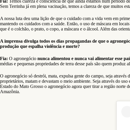
Fia:
Temos clareza e consciência de que ainda estamos num período de 
Sem Terrinha já em plena vacinação, temos a clareza de que muitos es
A nossa luta deu uma lição de que o cuidado com a vida vem em primeiro
mantendo os cuidados com a saúde. Então, o uso de máscara em locais 
que é o colchão, o prato, o copo, a máscara e o álcool. Além das orien
A imprensa divulga todos os dias propagandas de que o agronegóci
produção que espalha violência e morte?
Fia:
O agronegócio
nunca alimentou e nunca vai alimentar esse paí
médias e pequenas propriedades de terra desse país são quem produz ali
O agronegócio só destrói, mata, expulsa gente do campo, seja através d
proprietários, matam e devastam o meio ambiente. Seja através do uso
Estado do Mato Grosso o agronegócio agora quer tirar a região norte 
Amazônia.