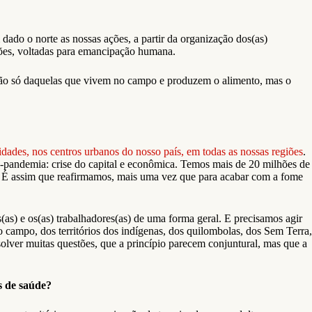
ado o norte as nossas ações, a partir da organização dos(as)
ações, voltadas para emancipação humana.
s, não só daquelas que vivem no campo e produzem o alimento, mas o
dades, nos centros urbanos do nosso país, em todas as nossas regiões
.
s-pandemia: crise do capital e econômica. Temos mais de 20 milhões de
ís. É assim que reafirmamos, mais uma vez que para acabar com a fome
s) e os(as) trabalhadores(as) de uma forma geral. E precisamos agir
 campo, dos territórios dos indígenas, dos quilombolas, dos Sem Terra,
olver muitas questões, que a princípio parecem conjuntural, mas que a
s de saúde?