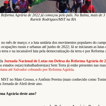
Reforma Agrária de 2022 já começou pelo país. Na Bahia, mais de 3
Rariele Rodrigues/MST na BA
a no mês de março; e a luta unitária dos movimentos populares do camp
 ocupações rurais e urbanas até junho de 2022; Já se iniciaram as luta
 terra e na incansável luta pela democratização da terra e por Reforma 
 da
Jornada Nacional de Lutas em Defesa da Reforma Agrária de 
 estados os(as) trabalhadores(as) Sem Terra já estão presentes nas rua
antana até Salvador cobrando por Reforma Agrária
.
do MST no Mato Grosso, e Antônio Pereira (mais conhecido como Toninh
 Jornada de Abril deste ano.
rma Agrária deste ano?