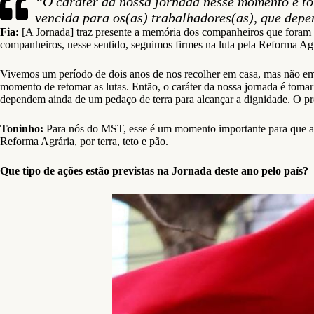
“O caráter da nossa jornada nesse momento é to
vencida para os(as) trabalhadores(as), que dep
Fia:
[A Jornada] traz presente a memória dos companheiros que foram 
companheiros, nesse sentido, seguimos firmes na luta pela Reforma Agr
Vivemos um período de dois anos de nos recolher em casa, mas não em 
momento de retomar as lutas. Então, o caráter da nossa jornada é toma
dependem ainda de um pedaço de terra para alcançar a dignidade. O pro
Toninho:
Para nós do MST, esse é um momento importante para que a 
Reforma Agrária, por terra, teto e pão.
Que tipo de ações estão previstas na Jornada deste ano pelo país?