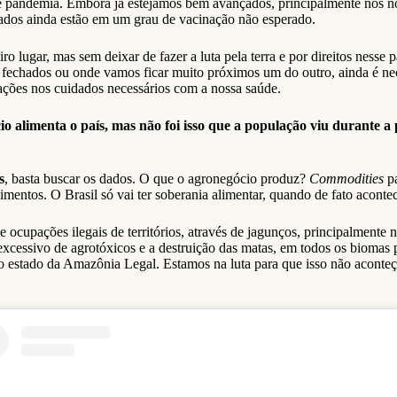
pandemia. Embora já estejamos bem avançados, principalmente nos noss
tados ainda estão em um grau de vacinação não esperado.
 lugar, mas sem deixar de fazer a luta pela terra e por direitos nesse 
fechados ou onde vamos ficar muito próximos um do outro, ainda é nece
tações nos cuidados necessários com a nossa saúde.
o alimenta o país, mas não foi isso que a população viu durante 
s
, basta buscar os dados. O que o agronegócio produz?
Commodities
p
mentos. O Brasil só vai ter soberania alimentar, quando de fato aconte
e ocupações ilegais de territórios, através de jagunços, principalmente
 excessivo de agrotóxicos e a destruição das matas, em todos os biom
do estado da Amazônia Legal. Estamos na luta para que isso não aconte