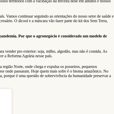
os territórios com a vacinação da terceira dose em adultos e nossos
país. Vamos continuar seguindo as orientações do nosso setor de saúde e
ssário. O álcool e a máscara vão fazer parte do kit dos Sem Terra,
a pandemia. Por que o agronegócio é considerado um modelo de
ara vender pro exterior: soja, milho, algodão, mas não é comida. As
cer a Reforma Agrária nesse país.
 na região Norte, onde chega e expulsa os posseiros, pequenos
as por onde passaram. Hoje quem mais sofre é o bioma amazônico. No
ça, porque é uma questão de sobrevivência da humanidade preservar a