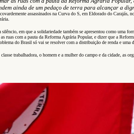
mar as ruas com a pauta da Reforma Agrária Popular, 
endem ainda de um pedaço de terra para alcançar a dig
covardemente assassinados na Curva do S, em Eldorado do Carajás, no 
ária.
silêncio, em que a solidariedade também se apresentou como uma forma 
r as ruas com a pauta da Reforma Agrária Popular, e dizer que a Reform
blema do Brasil só vai se resolver com a distribuição de renda e uma d
classe trabalhadora, o homem e a mulher do campo e da cidade, as org