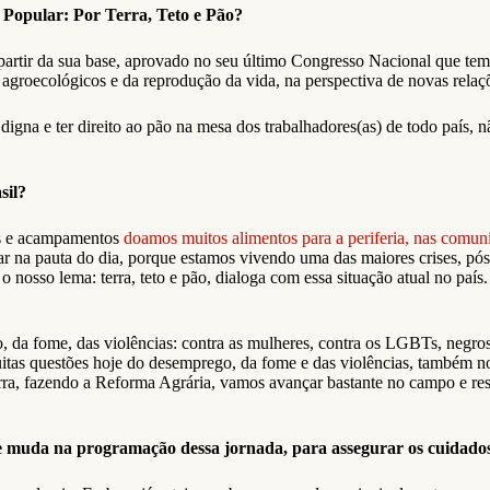
 Popular: Por Terra, Teto e Pão?
artir da sua base, aprovado no seu último Congresso Nacional que tem d
s, agroecológicos e da reprodução da vida, na perspectiva de novas rel
ia digna e ter direito ao pão na mesa dos trabalhadores(as) de todo paí
sil?
os e acampamentos
doamos muitos alimentos para a periferia, nas comuni
ar na pauta do dia, porque estamos vivendo uma das maiores crises, pó
o nosso lema: terra, teto e pão, dialoga com essa situação atual no pa
a fome, das violências: contra as mulheres, contra os LGBTs, negros(a
uitas questões hoje do desemprego, da fome e das violências, também no
erra, fazendo a Reforma Agrária, vamos avançar bastante no campo e res
e muda na programação dessa jornada, para assegurar os cuidado