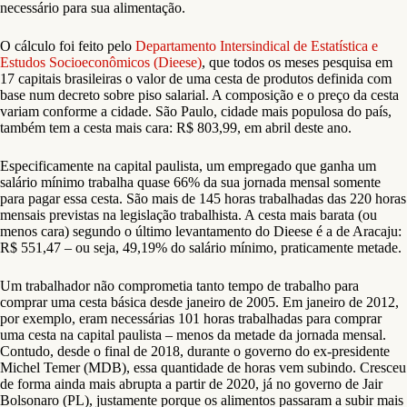
necessário para sua alimentação.
O cálculo foi feito pelo
Departamento Intersindical de Estatística e
Estudos Socioeconômicos (Dieese)
, que todos os meses pesquisa em
17 capitais brasileiras o valor de uma cesta de produtos definida com
base num decreto sobre piso salarial. A composição e o preço da cesta
variam conforme a cidade. São Paulo, cidade mais populosa do país,
também tem a cesta mais cara: R$ 803,99, em abril deste ano.
Especificamente na capital paulista, um empregado que ganha um
salário mínimo trabalha quase 66% da sua jornada mensal somente
para pagar essa cesta. São mais de 145 horas trabalhadas das 220 horas
mensais previstas na legislação trabalhista. A cesta mais barata (ou
menos cara) segundo o último levantamento do Dieese é a de Aracaju:
R$ 551,47 – ou seja, 49,19% do salário mínimo, praticamente metade.
Um trabalhador não comprometia tanto tempo de trabalho para
comprar uma cesta básica desde janeiro de 2005. Em janeiro de 2012,
por exemplo, eram necessárias 101 horas trabalhadas para comprar
uma cesta na capital paulista – menos da metade da jornada mensal.
Contudo, desde o final de 2018, durante o governo do ex-presidente
Michel Temer (MDB), essa quantidade de horas vem subindo. Cresceu
de forma ainda mais abrupta a partir de 2020, já no governo de Jair
Bolsonaro (PL), justamente porque os alimentos passaram a subir mais